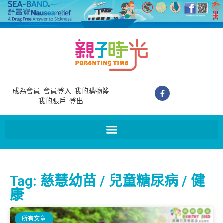
成為會員
會員登入
我的購物籃
我的賬戶
登出
Tag: 慈慧幼苗 / 兒童糖尿病 / 健
康
所有文章