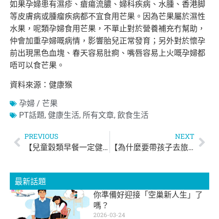
如果孕婦患有濕疹、瘡瘍流膿、婦科疾病、水腫、香港脚
等皮膚病或腫瘤疾病都不宜食用芒果。因為芒果屬於濕性
水果，呢類孕婦食用芒果，
不單止對於營養補充冇幫助，
仲會加重孕婦嘅病情，影響胎兒正常發育；另外對於懷孕
前出現黑色血塊、春天容易肚痾、嘴唇容易上火嘅孕婦
都
唔可以食芒果。
資料來源：健康猴
孕婦 / 芒果
PT話題
,
健康生活
,
所有文章
,
飲食生活
PREVIOUS
NEXT
【兒童穀類早餐一定健康？】
【為什麼要帶孩子去旅行？】
最新話題
你準備好迎接「空巢新人生」了
嗎？
2026-03-24