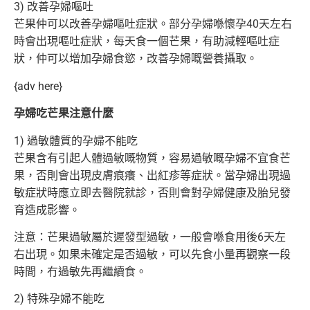
3) 改善孕婦嘔吐
芒果仲可以改善孕婦嘔吐症狀。部分孕婦喺懷孕40天左右
時會出現嘔吐症狀，每天食一個芒果，有助減輕嘔吐症
狀，仲可以增加孕婦食慾，改善孕婦
嘅營養攝取。
{adv here}
孕婦吃芒果注意什麼
1) 過敏體質的孕婦不能吃
芒果含有引起人體過敏嘅物質，容易過敏嘅孕婦不宜食芒
果，否則會出現皮膚痕癢、出紅疹等症狀。當孕婦出現過
敏症狀時應立即去醫院就診，
否則會對孕婦健康及胎兒發
育造成影響。
注意：芒果過敏屬於遲發型過敏，一般會喺食用後6天左
右出現。如果未確定是否過敏，可以先食小量再觀察一段
時間，冇過敏先再繼續食。
2) 特殊孕婦不能吃