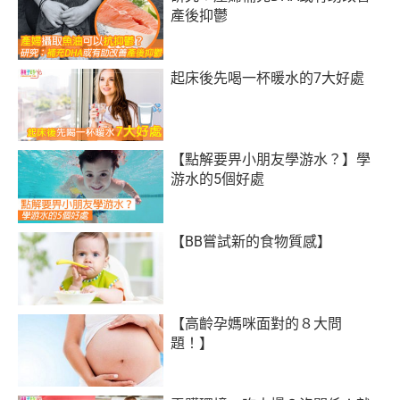
產後抑鬱
起床後先喝一杯暖水的7大好處
【點解要畀小朋友學游水？】學
游水的5個好處
【BB嘗試新的食物質感】
【高齡孕媽咪面對的８大問
題！】