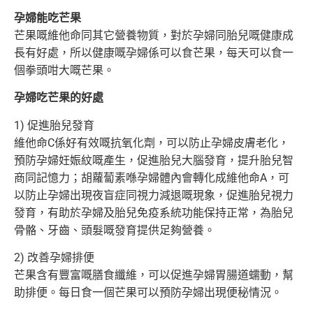
孕婦能吃芒果
芒果嘅維他命同其它營養物質，對於孕婦同胎兒嘅健康成
長有好處，所以健康嘅孕婦係可以食芒果，每天可以食一
個拳頭咁大嘅芒果。
孕婦吃芒果的好處
1) 促進胎兒發育
維他命C係好有效嘅抗氧化劑，可以防止孕婦皮膚老化，
預防孕婦妊娠紋嘅產生，促進胎兒大腦發育，提升胎兒智
商同記憶力；
胡蘿蔔素喺孕婦體內會轉化成維他命A，可
以防止孕婦出現夜盲症同視力減退嘅現象，促進胎兒視力
發育，有助於孕婦及胎兒免疫系統功
能保持正常，為胎兒
骨骼、牙齒、頭髮嘅發育提供足夠營養。
2) 改善孕婦排便
芒果含有豐富嘅膳食纖維，可以促進孕婦胃腸道蠕動，幫
助排便。每日食一個芒果可以預防孕婦出現便秘情況。