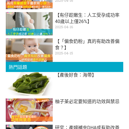
2025-04-16
【有仔趁嫩生：人工受孕成功率
40歲以上僅26%】
2025-04-16
【「偏食奶粉」真的有助改善偏
食？】
2025-04-15
熱門話題
【產後好食：海帶】
柚子茶必定要知道的功效與禁忌
研究：產婦補充DHA或有助改善