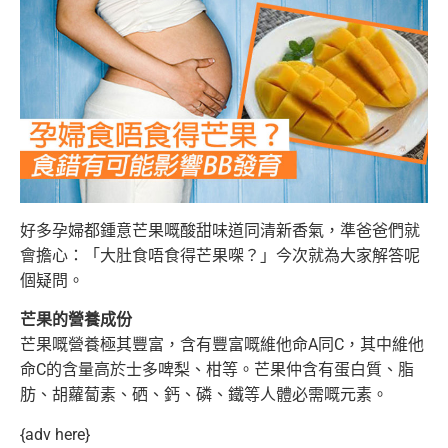
好多孕婦都鍾意芒果嘅酸甜味道同清新香氣，準爸爸們就
會擔心：「大肚食唔食得芒果㗎？」今次就為大家解答呢
個疑問。
芒果的營養成份
芒果嘅營養極其豐富，含有豐富嘅維他命A同C，其中維他
命C的含量高於士多啤梨、柑等。芒果仲含有蛋白質、脂
肪、胡蘿蔔素、
硒、鈣、磷、鐵等人體必需嘅元素。
{adv here}