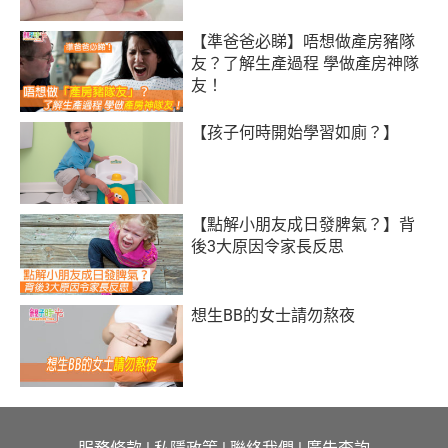
【準爸爸必睇】唔想做產房豬隊
友？了解生產過程 學做產房神隊
友！
【孩子何時開始學習如廁？】
【點解小朋友成日發脾氣？】背
後3大原因令家長反思
想生BB的女士請勿熬夜