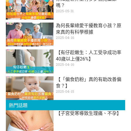
嗎？
2025-05-31
為何長輩總愛干擾教育小孩？原
來真的有科學根據
2025-04-16
【有仔趁嫩生：人工受孕成功率
40歲以上僅26%】
2025-04-16
【「偏食奶粉」真的有助改善偏
食？】
2025-04-15
熱門話題
【子宮受寒導致生理痛、不孕】