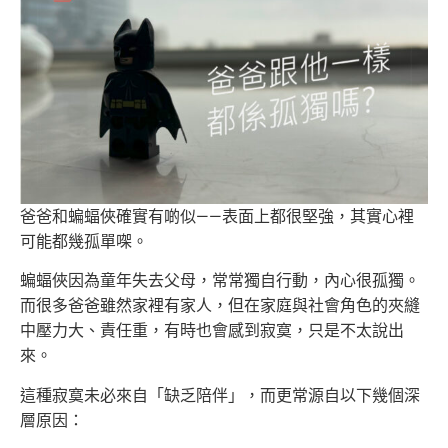
爸爸和蝙蝠俠確實有啲似——表面上都很堅強，其實心裡
可能都幾孤單㗎。
蝙蝠俠因為童年失去父母，常常獨自行動，內心很孤獨。
而很多爸爸雖然家裡有家人，但在家庭與社會角色的夾縫
中壓力大、責任重，有時也會感到寂寞，只是不太說出
來。
這種寂寞未必來自「缺乏陪伴」，而更常源自以下幾個深
層原因：