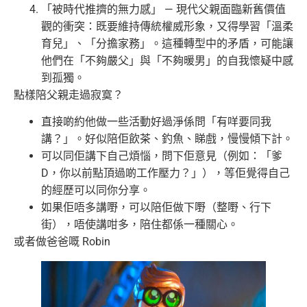
「被時代推擠的無力感」 — 現代父親面臨新舊價值
觀的衝突：既要維持傳統權威形象，又得學習「溫柔
育兒」、「分擔家務」。這種轉型中的矛盾，可能讓
他們在「不夠嚴父」與「不夠暖男」的自我懷疑中感
到孤獨。
點樣陪父親走過寂寞？
直接啲約他做一些活動好過淨係問「有咩要同我
講？」。好似陪佢飲茶、釣魚、睇戲，慢慢傾下計。
可以同佢講下自己煩惱，問下佢意見（例如：「爹
D，你以前點頂過啲工作壓力？」），等佢覺得自己
的經歷可以同你分享。
如果佢唔多講嘢，可以陪佢做下嘢（整嘢、行下
街），唔使講咁多，陪住都係一種關心。
或者做爸爸嘅 Robin