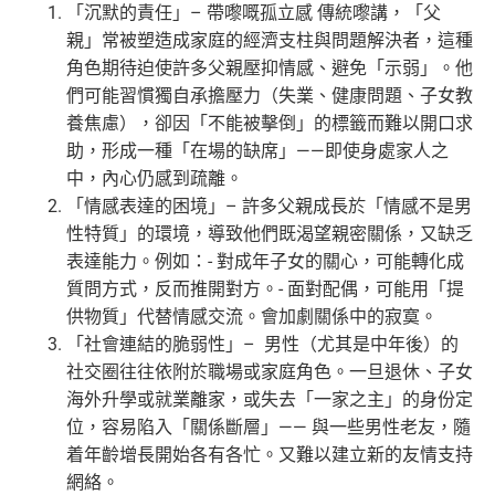
「沉默的責任」– 帶嚟嘅孤立感 傳統嚟講，「父
親」常被塑造成家庭的經濟支柱與問題解決者，這種
角色期待迫使許多父親壓抑情感、避免「示弱」。他
們可能習慣獨自承擔壓力（失業、健康問題、子女教
養焦慮），卻因「不能被擊倒」的標籤而難以開口求
助，形成一種「在場的缺席」——即使身處家人之
中，內心仍感到疏離。
「情感表達的困境」– 許多父親成長於「情感不是男
性特質」的環境，導致他們既渴望親密關係，又缺乏
表達能力。例如：- 對成年子女的關心，可能轉化成
質問方式，反而推開對方。- 面對配偶，可能用「提
供物質」代替情感交流。會加劇關係中的寂寞。
「社會連結的脆弱性」– 男性（尤其是中年後）的
社交圈往往依附於職場或家庭角色。一旦退休、子女
海外升學或就業離家，或失去「一家之主」的身份定
位，容易陷入「關係斷層」—— 與一些男性老友，隨
着年齡增長開始各有各忙。又難以建立新的友情支持
網絡。