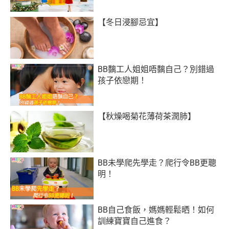
【冬日浸腳忌宜】
BB黐工人姐姐唔黐自己？別錯過
孩子依戀期！
【秋燥喝菊花薄荷茶潤肺】
BB未學爬先學走？爬行令BB更聰
明！
BB自己食飯，媽媽輕鬆晒！如何
訓練寶寶自己進食？