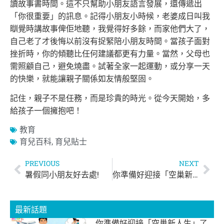
讀故事書時間。這不只幫助小朋友語言發展，還傳遞出
「你很重要」的訊息。記得小朋友小時候，老婆成日叫我
瞓覺時講故事俾佢地聽，我覺得好多餘，而家他們大了，
自己老了才後悔以前沒有捉緊陪小朋友時間。當孩子面對
挫折時，你的傾聽比任何建議都更有力量。當然，父母也
需照顧自己，避免燒盡。試著全家一起運動，或分享一天
的快樂，就能讓親子關係如友情般堅固。
記住，親子不是任務，而是珍貴的時光。從今天開始，多
給孩子一個擁抱吧！
教育
育兒百科
,
育兒貼士
PREVIOUS
NEXT
暑假同小朋友好去處!
你準備好迎接「空巢新人生」了嗎？
最新話題
你準備好迎接「空巢新人生」了