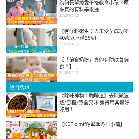
為何長輩總愛干擾教育小孩？原
來真的有科學根據
2025-04-16
【有仔趁嫩生：人工受孕成功率
40歲以上僅26%】
2025-04-16
【「偏食奶粉」真的有助改善偏
食？】
2025-04-15
熱門話題
《除味神物：咖啡渣》去除微波
爐/雪櫃/膠盒異味 識得用其實好
好用！
【KCP x miffy聖誕冬日小鎮】