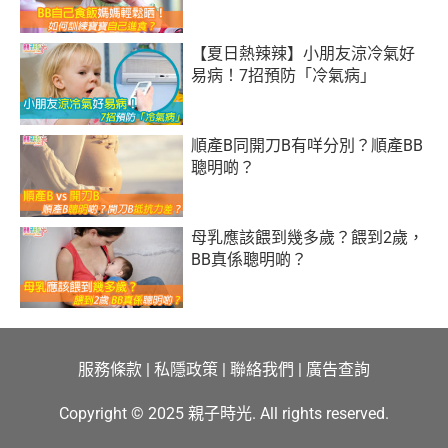
【夏日熱辣辣】小朋友涼冷氣好
易病！7招預防「冷氣病」
順產B同開刀B有咩分別？順產BB
聰明啲？
母乳應該餵到幾多歲？餵到2歲，
BB真係聰明啲？
服務條款
|
私隱政策
|
聯絡我們
|
廣告查詢
Copyright © 2025 親子時光. All rights reserved.