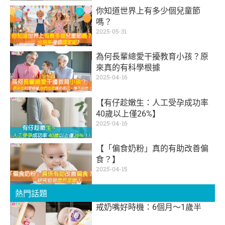
你知道世界上有多少個兒童節
嗎？
2025-05-31
為何長輩總愛干擾教育小孩？原
來真的有科學根據
2025-04-16
【有仔趁嫩生：人工受孕成功率
40歲以上僅26%】
2025-04-16
【「偏食奶粉」真的有助改善偏
食？】
2025-04-15
熱門話題
戒奶嘴好時機：6個月～1歲半