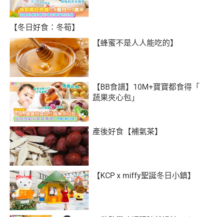
【冬日好食：冬筍】
【蜂蜜不是人人能吃的】
【BB食譜】10M+寶寶都食得「
蔬果夾心包」
產後好食【補氣茶】
【KCP x miffy聖誕冬日小鎮】