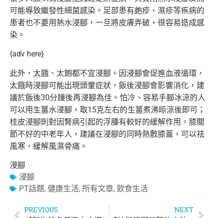
可能導致繼發性細菌感染。足部患有皰疹、濕疹
等疾病的
患者也不要用熱水浸腳，一旦將皮膚弄破，很容易造成感
染
。
{adv here}
此外，太餓、太飽都不宜浸腳。因浸腳會促進血液循環，
太餓時浸腳
可能出現頭暈症狀，飯後浸腳會影響消化，建
議於飯後30分鐘後再
浸腳為佳。怕冷、容易手腳冰涼的人
可以用生薑水浸腳，取15克左
右的生薑煮沸晾涼後即可；
桂皮浸腳則對因腎病引起的浮腫有較好的
緩解作用。膝關
節不好的中老年人，建議在浸腳的同時熱敷膝蓋，
可以祛
風寒，緩解風濕骨痛。
浸腳
浸腳
PT話題
,
健康生活
,
所有文章
,
飲食生活
PREVIOUS
NEXT