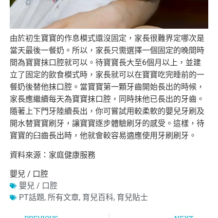
由於初生寶寶的作息模式還沒固定，家長很難界定哪次是
當天最後一
餐奶。所以，家長只需選擇一個固定的晚間時
間為寶寶抹口腔就可以
。待寶寶長大至6個月以上，並建
立了固定的飲食模式時，家長就可
以在寶寶吃完睡前的一
餐奶後替他抹口腔。當寶寶第一顆牙齒開始長
出的時候，
家長應繼續每天為寶寶抹口腔，同時抹他已長出的牙齒。
隨著上下門牙陸續長出，你可嘗試用較柔軟的嬰兒牙刷及
開水替寶寶
刷牙，讓寶寶逐步體驗刷牙的感受。這樣，待
寶寶的臼齒長出時，他
就會較容易適應使用牙刷刷牙。
資料來源：家庭健康服務
嬰兒 / 口腔
嬰兒 / 口腔
PT話題
,
所有文章
,
育兒百科
,
育兒貼士