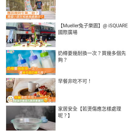
【Mueller兔子樂園】@ iSQUARE
國際廣場
奶樽要幾耐換一次？買幾多個先
夠？
早餐非吃不可！
家居安全【若燙傷應怎樣處理
呢？】