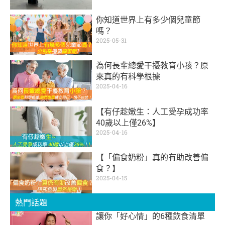
你知道世界上有多少個兒童節
嗎？
2025-05-31
為何長輩總愛干擾教育小孩？原
來真的有科學根據
2025-04-16
【有仔趁嫩生：人工受孕成功率
40歲以上僅26%】
2025-04-16
【「偏食奶粉」真的有助改善偏
食？】
2025-04-15
熱門話題
讓你「好心情」的6種飲食清單