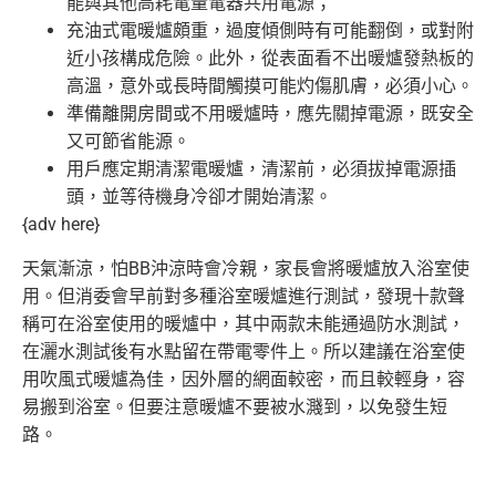
能與其他高
耗電量電器共用電源；
充油式電暖爐頗重，過度傾側時有可能翻倒，或對附
近小孩構成危險
。此外，從表面看不出暖爐發熱板的
高溫，意外或長時間觸摸可能灼
傷肌膚，必須小心。
準備離開房間或不用暖爐時，應先關掉電源，既安全
又可節省能源。
用戶應定期清潔電暖爐，清潔前，必須拔掉電源插
頭，並等待機身冷
卻才開始清潔。
{adv here}
天氣漸涼，怕BB沖涼時會冷親，家長會將暖爐放入浴室使
用。但消
委會早前對多種浴室暖爐進行測試，發現十款聲
稱可在浴室使用的暖
爐中，其中兩款未能通過防水測試，
在灑水測試後有水點留在帶電零
件上。所以建議在浴室使
用吹風式暖爐為佳，因外層的網面較密，而
且較輕身，容
易搬到浴室。但要注意暖爐不要被水濺到，以免發生短
路。