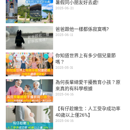
暑假同小朋友好去處!
2025-06-21
爸爸跟他一樣都係寂寞嗎?
2025-06-11
你知道世界上有多少個兒童節
嗎？
2025-05-31
為何長輩總愛干擾教育小孩？原
來真的有科學根據
2025-04-16
【有仔趁嫩生：人工受孕成功率
40歲以上僅26%】
2025-04-16