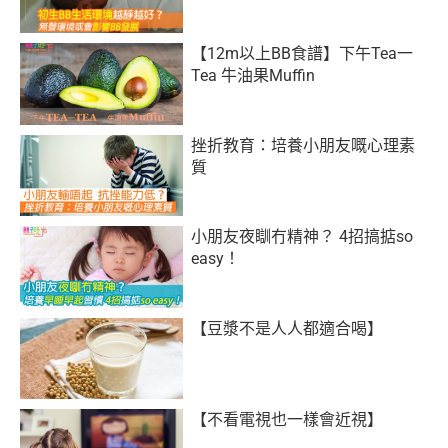
【12m以上BB食譜】下午Tea一
Tea 牛油果Muffin
挫折教育：培養小朋友嘅心理素
質
小朋友夜瞓冇精神？ 4招搞掂so
easy！
【豆漿不是人人都適合喝】
【不看電視也一樣會近視】