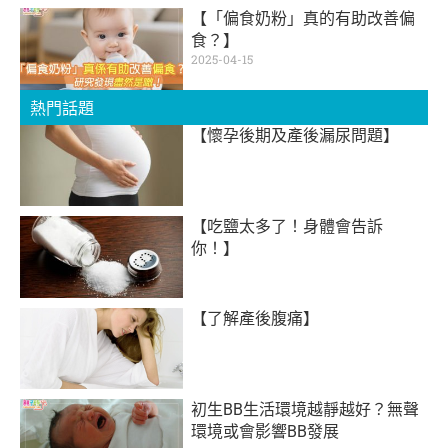
【「偏食奶粉」真的有助改善偏
食？】
2025-04-15
熱門話題
【懷孕後期及產後漏尿問題】
【吃鹽太多了！身體會告訴
你！】
【了解產後腹痛】
初生BB生活環境越靜越好？無聲
環境或會影響BB發展