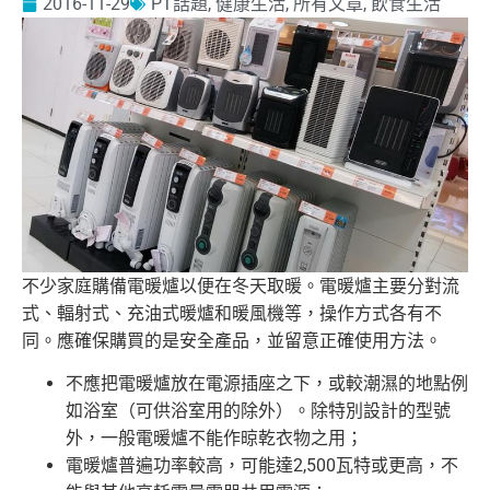
2016-11-29
PT話題
,
健康生活
,
所有文章
,
飲食生活
不少家庭購備電暖爐以便在冬天取暖。電暖爐主要分對流
式、輻射式
、充油式暖爐和暖風機等，操作方式各有不
同。應確保購買的是安全
產品，並留意正確使用方法。
不應把電暖爐放在電源插座之下，或較潮濕的地點例
如浴室（可供浴
室用的除外）。除特別設計的型號
外，一般電暖爐不能作晾乾衣物之
用；
電暖爐普遍功率較高，可能達2,500瓦特或更高，不