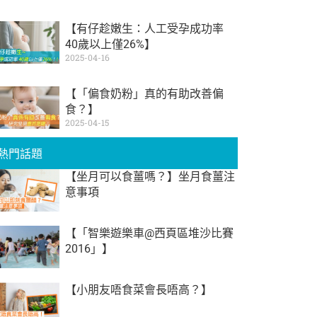
【有仔趁嫩生：人工受孕成功率
40歲以上僅26%】
2025-04-16
【「偏食奶粉」真的有助改善偏
食？】
2025-04-15
熱門話題
【坐月可以食薑嗎？】坐月食薑注
意事項
【「智樂遊樂車@西頁區堆沙比賽
2016」】
【小朋友唔食菜會長唔高？】