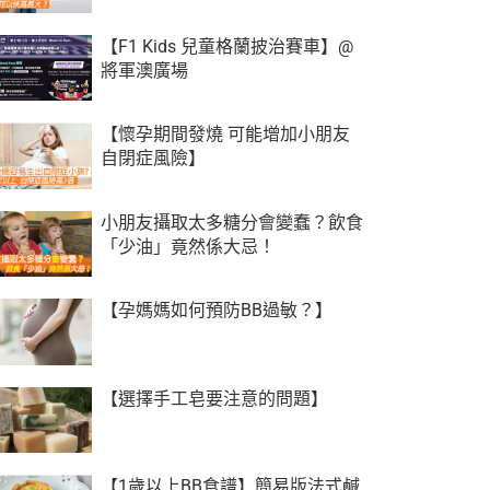
【F1 Kids 兒童格蘭披治賽車】@
將軍澳廣場
【懷孕期間發燒 可能增加小朋友
自閉症風險】
小朋友攝取太多糖分會變蠢？飲食
「少油」竟然係大忌！
【孕媽媽如何預防BB過敏？】
【選擇手工皂要注意的問題】
【1歲以上BB食譜】簡易版法式鹹