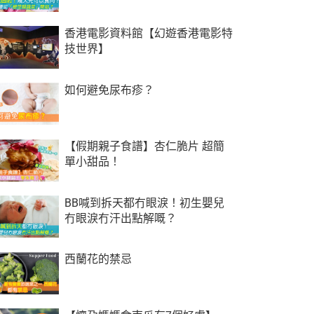
香港電影資料館【幻遊香港電影特
技世界】
如何避免尿布疹？
【假期親子食譜】杏仁脆片 超簡
單小甜品！
BB喊到拆天都冇眼淚！初生嬰兒
冇眼淚冇汗出點解嘅？
西蘭花的禁忌