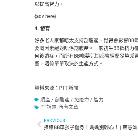
以提高智力。
{adv here}
4. 發育
好多老人家都唔太支持剖腹產，覺得會影響BB嘅
要嘅因素絕對唔係剖腹產。一般初生BB抵抗力
何後遺症，而所有BB喺嬰兒期都會經歷發燒感冒
響，唔係單單取決於生產方式。
資料來源：PTT新聞
順產 / 剖腹產 / 免疫力 / 智力
PT話題
,
所有文章
PREVIOUS
揀錯BB車孩子傷身！媽媽別輕心！ | 慈慧