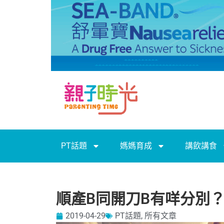
PT話題
媽媽育成
講飲講食
順產B同開刀B有咩分別？
2019-04-29
PT話題
,
所有文章