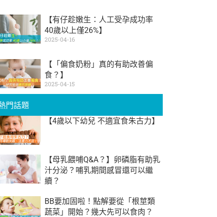
【有仔趁嫩生：人工受孕成功率
40歲以上僅26%】
2025-04-16
【「偏食奶粉」真的有助改善偏
食？】
2025-04-15
熱門話題
【4歲以下幼兒 不適宜食朱古力】
【母乳餵哺Q&A？】卵磷脂有助乳
汁分泌？哺乳期間感冒還可以繼
續？
BB要加固啦！點解要從「根莖類
蔬菜」開始？幾大先可以食肉？