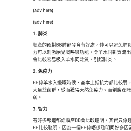
{adv here}
{adv here}
1. 肺炎
順產的確對BB肺部發育有好處，仲可以避免肺
力可以刺激胎兒嘅呼吸功能，令羊水同雜質流出
會比較容易吸入羊水同雜質，引起肺炎。
2. 免疫力
BB係羊水入邊嘅時候，基本上抵抗力都比較弱
大量益菌群，從而獲得天然免疫力。而剖腹產嘅
弱。
3. 智力
有好多報道都話順產BB會比較聰明，其實只係
BB比較聰明，因為一個BB係唔係聰明同好多因