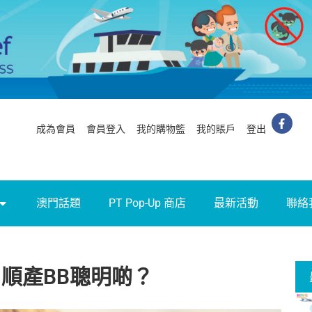
成為會員
會員登入
我的購物籃
我的賬戶
登出
澳門話題
PT Pop-Up 商店
最新活動
聯絡
順產BB聰明啲？