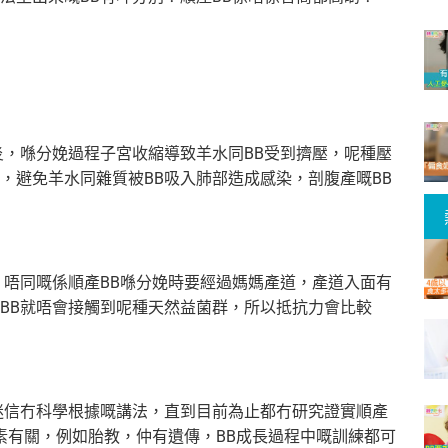
炎，喺分娩過程子宮收縮導致羊水同BB受到擠壓，呢種壓
，避免羊水同雜質被BB吸入肺部造成感染，剖腹產嘅BB
，唔同嘅係順產BB喺分娩時要經過媽媽產道，產道入面有
BB就唔會接觸到呢種天然益菌群，所以抵抗力會比較
迷信冇科學根據嘅講法，直到目前為止都冇研究證實順產
素有關，例如胎教，仲有遺傳，BB成長過程中嘅訓練都可