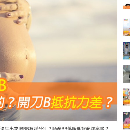
法生出來嘅BB有咩分別？順產BB係唔係智商都高啲？