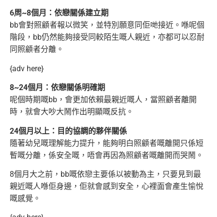
6周~8個月：依戀關係建立期
bb會對照顧者報以微笑，並特別願意同佢哋接近。喺呢個
階段，bb仍然能夠接受同較陌生嘅人親近，亦都可以忍耐
同照顧者分離。
{adv here}
8~24個月：依戀關係明確期
呢個時期嘅bb，會更加依賴最親近嘅人，當照顧者離開
時，就會大吵大鬧作出明顯嘅反抗。
24個月以上：目的協調的夥伴關係
隨著幼兒嘅理解能力提升，能夠明白照顧者嘅離開只係短
暫嘅分離，係安全嘅，唔會再因為照顧者嘅離開而哭鬧。
8個月大之前，bb嘅依戀主要係以被動為主，只要見到最
親近嘅人喺佢身邊，佢就會感到安全，心裡面會產生愉悅
嘅感覺。