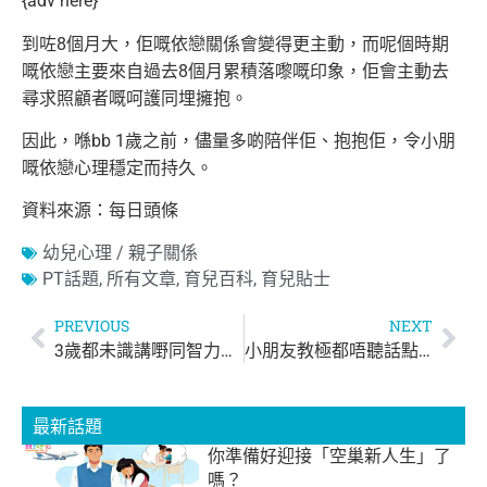
{adv here}
到咗8個月大，佢嘅依戀關係會變得更主動，而呢個時期
嘅依戀主要來自過去8個月累積落嚟嘅印象，佢會主動去
尋求照顧者嘅呵護同埋擁抱。
因此，喺bb 1歲之前，儘量多啲陪伴佢、抱抱佢，令小朋
嘅依戀心理穩定而持久。
資料來源：每日頭條
幼兒心理 / 親子關係
PT話題
,
所有文章
,
育兒百科
,
育兒貼士
PREVIOUS
NEXT
3歲都未識講嘢同智力有關？BB學習說話，父母的陪伴是關鍵
小朋友教極都唔聽話點算好？教導幼兒的7大原則
最新話題
你準備好迎接「空巢新人生」了
嗎？