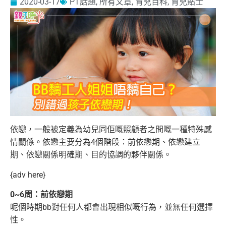
2020-03-17
PT話題
,
所有文章
,
育兒百科
,
育兒貼士
依戀，一般被定義為幼兒同佢嘅照顧者之間嘅一種特殊感
情關係。依戀主要分為4個階段：前依戀期、依戀建立
期、依戀關係明確期、目的協調的夥伴關係。
{adv here}
0~6周：前依戀期
呢個時期bb對任何人都會出現相似嘅行為，並無任何選擇
性。