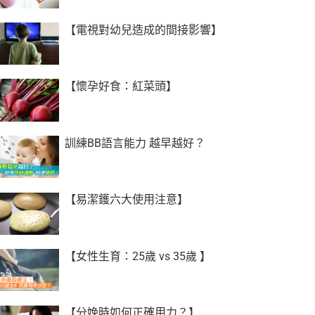
【電視對幼兒造成的間接影響】
【懷孕好食：紅菜頭】
訓練BB語言能力 越早越好？
【易潔鑊六大使用注意】
【女性生育：25歲 vs 35歲 】
【分娩時如何正確用力？】