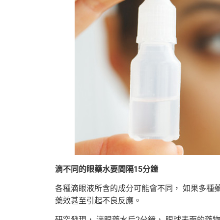
滴不同的眼藥水要間隔15
分鐘
各種滴眼液所含的成分可能會不同， 如果多種藥
藥效甚至引起不良反應。
研究發現， 滴眼藥水后2分鐘， 眼球表面的藥物