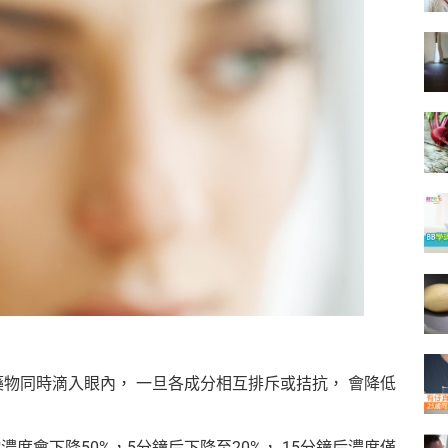
物同時滴入眼內， 一旦各成分相互排斥或拮抗， 會降低
濃度會下降50%，5分鐘后下降至20%， 15分鐘后濃度僅