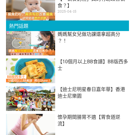
食？】
2025-04-15
熱門話題
媽媽幫女兒做功課還拿超高分
？！
【10個月以上BB食譜】BB版西多
士
【迪士尼明星春日嘉年華】香港
迪士尼樂園
懷孕期間腸胃不適【胃食道逆
流】