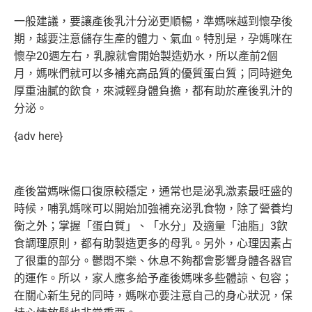
一般建議，要讓產後乳汁分泌更順暢，準媽咪越到懷孕後
期，
越要注意儲存生產的體力、氣血。特別是，孕媽咪在
懷孕20週左右
，乳腺就會開始製造奶水，所以產前2個
月，
媽咪們就可以多補充高品質的優質蛋白質；
同時避免
厚重油膩的飲食，來減輕身體負擔，
都有助於產後乳汁的
分泌。
{adv here}
產後當媽咪傷口復原較穩定，通常也是泌乳激素最旺盛的
時候，
哺乳媽咪可以開始加強補充泌乳食物，除了營養均
衡之外；掌握「
蛋白質」、「水分」及適量「油脂」3飲
食調理原則，
都有助製造更多的母乳。另外，心理因素占
了很重的部分。
鬱悶不樂、休息不夠都會影響身體各器官
的運作。所以，
家人應多給予產後媽咪多些體諒、包容；
在關心新生兒的同時，
媽咪亦要注意自己的身心狀況，保