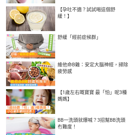
【孕吐不適？試試喝這個舒
緩！】
舒緩「經前症候群」
維他命B雜：安定大腦神經，掃除
疲勞感
【1歲左右嘅寶寶 最「怕」呢3種
媽媽】
BB一洗頭就爆喊？3招幫BB洗頭
冇難度！