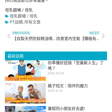
持心情放鬆也非常重要。
母乳餵哺 / 母乳
母乳餵哺 / 母乳
PT話題
,
所有文章
PREVIOUS
NEXT
【自製天然防蚊精油噴霧】
改善室內空氣【種植有效淨化空氣的植物】
最新話題
你準備好迎接「空巢新人生」了
嗎？
2026-03-24
親子短文：陪伴的魔力
2025-11-14
暑假同小朋友好去處!