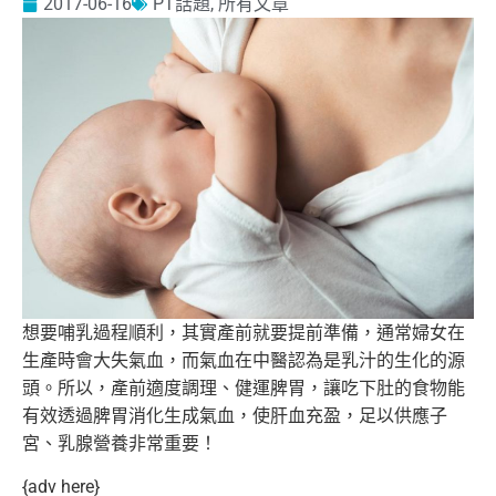
2017-06-16
PT話題
,
所有文章
想要哺乳過程順利，其實產前就要提前準備，
通常婦女在
生產時會大失氣血，
而氣血在中醫認為是乳汁的生化的源
頭。所以，產前適度調理、
健運脾胃，讓吃下肚的食物能
有效透過脾胃消化生成氣血，
使肝血充盈，足以供應子
宮、乳腺營養非常重要！
{adv here}