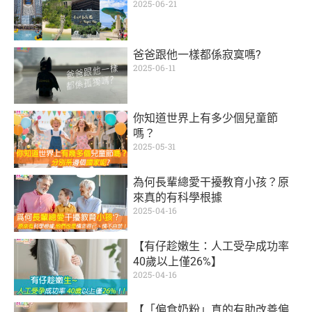
2025-06-21
爸爸跟他一樣都係寂寞嗎?
2025-06-11
你知道世界上有多少個兒童節
嗎？
2025-05-31
為何長輩總愛干擾教育小孩？原
來真的有科學根據
2025-04-16
【有仔趁嫩生：人工受孕成功率
40歲以上僅26%】
2025-04-16
【「偏食奶粉」真的有助改善偏