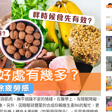
經與肌肉，撫平煩躁不安的情緒。在醫學上，有睡眠障礙、
象。另外，因睡眠荷爾蒙的合成仰賴維生素B6的幫忙，更
，若在晚上補充大量B雜（如服用保健品），反而會使精神