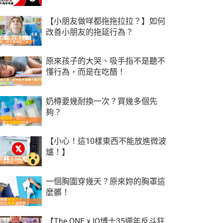
【小朋友做咩都拖拖拉拉？】如何
改善小朋友的拖延行為？
原來孩子的大哭、吸手指不是聽不
懂行為，而是在吃醋！
奶樽要幾耐換一次？買幾多個先
夠？
【小心！這10樣東西不能放進微波
爐！】
一個胸圍穿幾天？原來妳的胸罩這
麼髒！
【The ONE x IQ博士35週年反斗狂