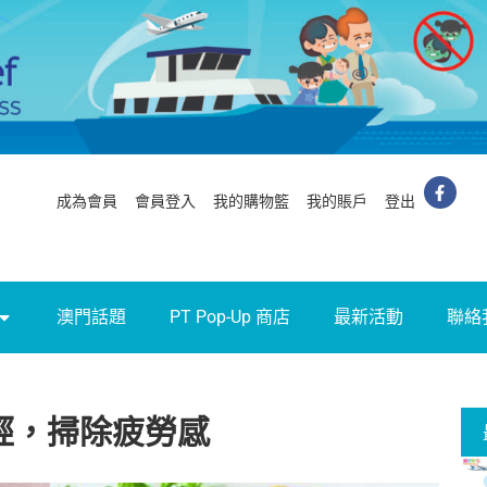
成為會員
會員登入
我的購物籃
我的賬戶
登出
澳門話題
PT Pop-Up 商店
最新活動
聯絡
經，掃除疲勞感