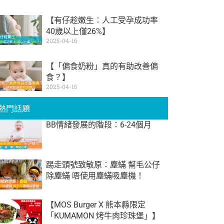
【有仔趁嫩生：人工受孕成功率
40歲以上僅26%】
2025-04-16
【「偏食奶粉」真的有助改善偏
食？】
2025-04-15
熱門話題
BB情緒發展的階段：6-24個月
踢走頭號致敏原：塵蟎 幫毛公仔
除塵蟎 唔使用塵蟎吸塵機！
【MOS Burger X 熊本縣限定
「KUMAMON 烤牛肉珍珠堡」】