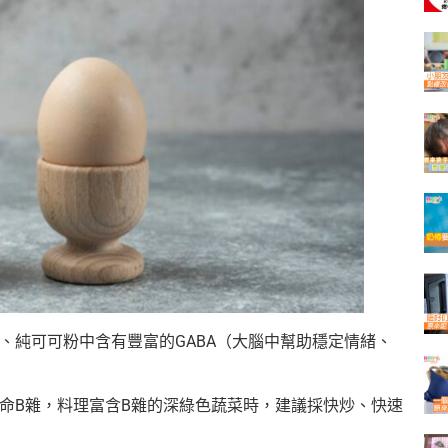
、純可可粉中含有豐富的GABA（大腦中幫助穩定情緒、
他命B雜，料理富含B雜的深綠色蔬菜時，建議採快炒、快速