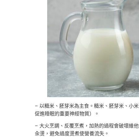
– 以糙米、胚芽米為主食。糙米、胚芽米、小米
促進睡眠的重要神經物質）。
– 大火烹調、反覆烹煮，加熱的過程會破壞維
汆燙，避免過度燙煮使營養流失。