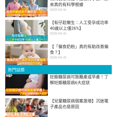
來真的有科學根據
2025-04-16
【有仔趁嫩生：人工受孕成功率
40歲以上僅26%】
2025-04-16
【「偏食奶粉」真的有助改善偏
食？】
2025-04-15
熱門話題
妊娠糖尿病可致難產或早產！了
解妊娠糖尿病6大症狀
【兒童糖尿病個案激增】沉迷電
子產品也是原因