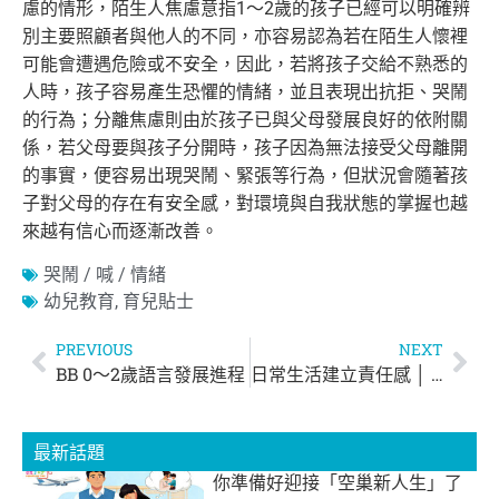
慮的情形，陌生人焦慮意指1～2歲的孩子已經可以明確辨
別主要照顧者與他人的不同，亦容易認為若在陌生人懷裡
可能會遭遇危險或不安全，因此，若將孩子交給不熟悉的
人時，孩子容易產生恐懼的情緒，並且表現出抗拒、哭鬧
的行為；分離焦慮則由於孩子已與父母發展良好的依附關
係，若父母要與孩子分開時，孩子因為無法接受父母離開
的事實，便容易出現哭鬧、緊張等行為，但狀況會隨著孩
子對父母的存在有安全感，對環境與自我狀態的掌握也越
來越有信心而逐漸改善。
哭鬧 / 喊 / 情緒
幼兒教育
,
育兒貼士
PREVIOUS
NEXT
BB 0～2歲語言發展進程
日常生活建立責任感 │ 慈慧幼苗
最新話題
你準備好迎接「空巢新人生」了