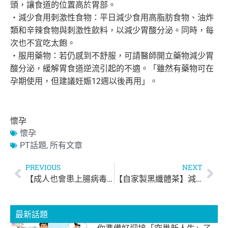
頭，
讓食道的位置高於胃部。
‧減少食用刺激性食物：平日減少食用高脂肪食物、
油炸
類和辛辣食物與刺激性飲料，以減少胃酸分泌。同時，
每
次也不宜吃太飽。
‧服用藥物：若仍感到不舒服，可請醫師開立藥物減少胃
酸分泌，
緩解胃食道逆流引起的不適。「雖然有藥物可在
孕期使用，
但建議妊娠12週以後再用」。
懷孕
懷孕
PT話題
,
所有文章
PREVIOUS
NEXT
【成人也會患上腸病毒！】
【自家製黑纖體茶】減重成效加倍
最新話題