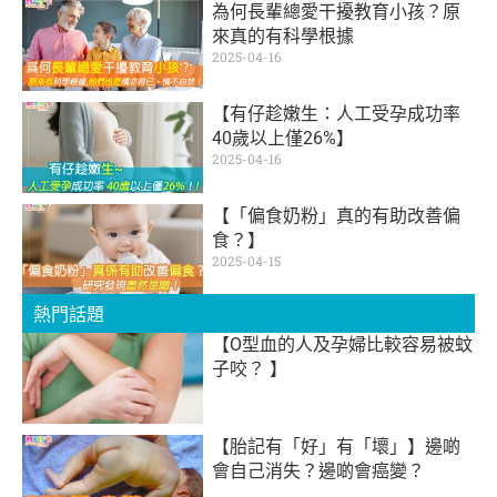
為何長輩總愛干擾教育小孩？原
來真的有科學根據
2025-04-16
【有仔趁嫩生：人工受孕成功率
40歲以上僅26%】
2025-04-16
【「偏食奶粉」真的有助改善偏
食？】
2025-04-15
熱門話題
【O型血的人及孕婦比較容易被蚊
子咬？ 】
【胎記有「好」有「壞」】邊啲
會自己消失？邊啲會癌變？