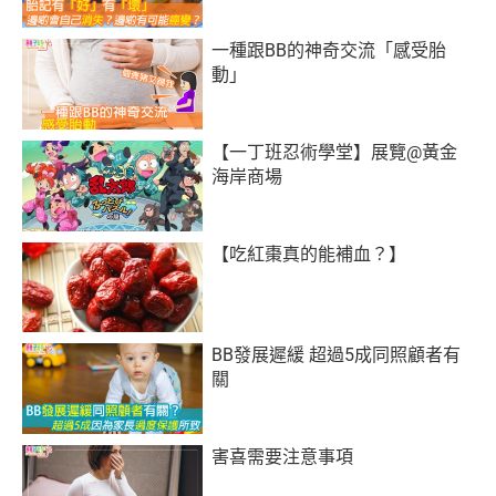
一種跟BB的神奇交流「感受胎
動」
【一丁班忍術學堂】展覽@黃金
海岸商場
【吃紅棗真的能補血？】
BB發展遲緩 超過5成同照顧者有
關
害喜需要注意事項