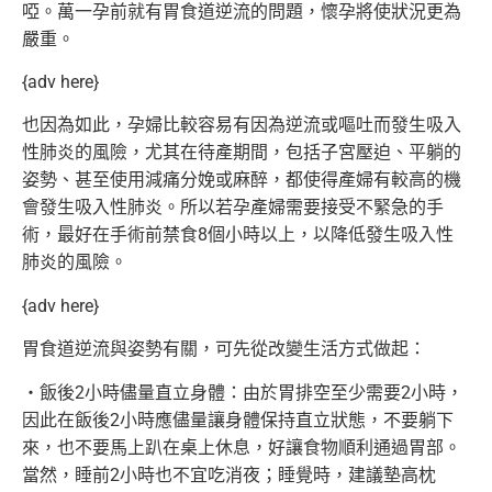
啞。
萬一孕前就有胃食道逆流的問題，懷孕將使狀況更為
嚴重。
{adv here}
也因為如此，
孕婦比較容易有因為逆流或嘔吐而發生吸入
性肺炎的風險，
尤其在待產期間，包括子宮壓迫、平躺的
姿勢、
甚至使用減痛分娩或麻醉，
都使得產婦有較高的機
會發生吸入性肺炎。
所以若孕產婦需要接受不緊急的手
術，
最好在手術前禁食8個小時以上，以降低發生吸入性
肺炎的風險。
{adv here}
胃食道逆流與姿勢有關，可先從改變生活方式做起：
‧飯後2小時儘量直立身體：由於胃排空至少需要2小時，
因此在飯後2小時應儘量讓身體保持直立狀態，不要躺下
來，
也不要馬上趴在桌上休息，好讓食物順利通過胃部。
當然，
睡前2小時也不宜吃消夜；睡覺時，建議墊高枕