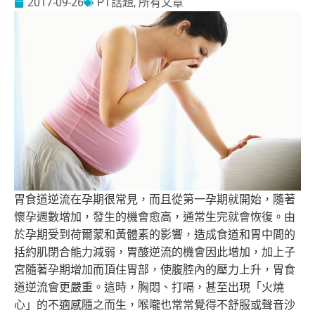
2017-09-26
PT話題
,
所有文章
胃食道逆流在孕期很常見，而且從第一孕期就開始，
隨著
懷孕週數增加，發生的機會愈高，通常生完就會恢復。
由
於孕期受到荷爾蒙和黃體素的影響，
造成食道和胃中間的
括約肌閉合能力減弱，
胃酸逆流的機會因此增加，加上子
宮隨著孕期增加而頂住胃部，
使腹腔內的壓力上升，胃食
道逆流會更嚴重。這時，胸悶、打嗝，
甚至出現「火燒
心」的不適感隨之而生，
喉嚨也常常覺得不舒服或聲音沙