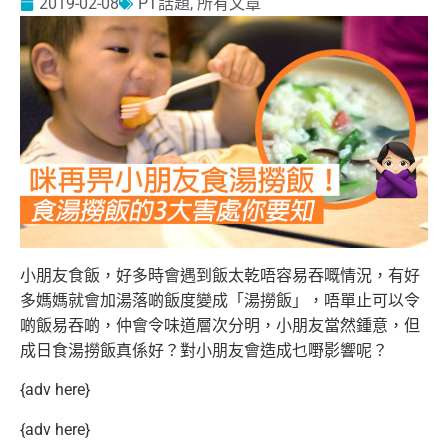
2019-02-08
PT話題
,
所有文章
小朋友食飯，好多時會遇到飯太乾唔容易吞嘅情況，有好
多媽媽就會加湯落啲飯度變成「湯撈飯」，唔單止可以令
啲飯易吞啲，仲會令味道層次分明，小朋友當然鍾意，但
成日食湯撈飯真係好？對小朋友會造成乜嘢影響呢？
{adv here}
{adv here}