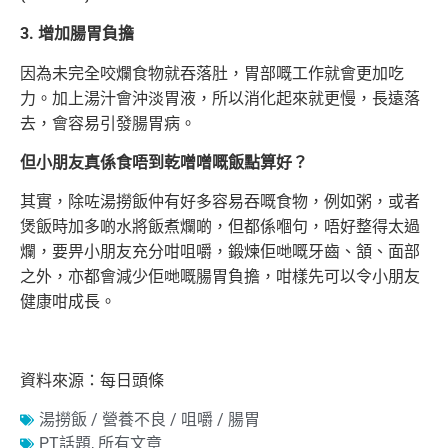
3. 增加腸胃負擔
因為未完全咬爛食物就吞落肚，胃部嘅工作就會更加吃
力。加上湯汁會沖淡胃液，所以消化起來就更慢，長遠落
去，會容易引發腸胃病。
但小朋友真係食唔到乾噌噌嘅飯點算好？
其實，除咗湯撈飯仲有好多容易吞嘅食物，例如粥，或者
煲飯時加多啲水將飯煮爛啲，但都係嗰句，唔好整得太過
爛，要畀小朋友充分咁咀嚼，鍛煉佢哋嘅牙齒、頷、面部
之外，亦都會減少佢哋嘅腸胃負擔，咁樣先可以令小朋友
健康咁成長。
資料來源：每日頭條
湯撈飯 / 營養不良 / 咀嚼 / 腸胃
PT話題
,
所有文章