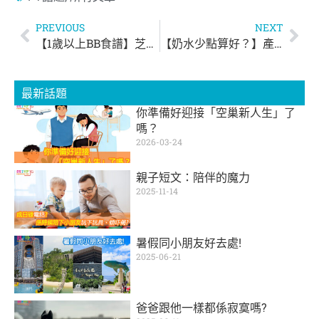
PREVIOUS
NEXT
【1歲以上BB食譜】芝士薯仔煎餅
【奶水少點算好？】產後催乳方法推介
最新話題
你準備好迎接「空巢新人生」了
嗎？
2026-03-24
親子短文：陪伴的魔力
2025-11-14
暑假同小朋友好去處!
2025-06-21
爸爸跟他一樣都係寂寞嗎?