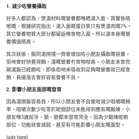
1. 減少咗營養攝取
好多人都認為，煲湯材料嘅營養都喺晒湯入面，其實係唔
啱嘅，根據研究指出，湯入面嘅蛋白質只有煲湯肉嘅7%，
其它營養物質大部分都留返喺食物入面，所以湯本身嘅營
養價值唔高。
其次就係，飯同湯撈埋一齊會增加咗小朋友攝取嘅容量，
佢哋會好快覺得飽，湯嘅營養冇食物咁高，小朋友未食完
碗湯飯已經飽咗，即係佢哋未吸收到足夠嘅營養就已經食
飽，長遠落去會好容易營養不良。
2. 影響小朋友面部嘅發育
因為湯撈飯容易吞，所以小朋友會不自覺咁減少咀嚼嘅頻
率，咀嚼次數少咗等於呢個部位未能得到應有嘅鍛煉，小
朋友喺3歲前牙、頷、臉都未發育完全，因為少鍛煉呢啲
部位，功能就會減弱，甚至有可能影響小朋友嘅面型。
{adv here}