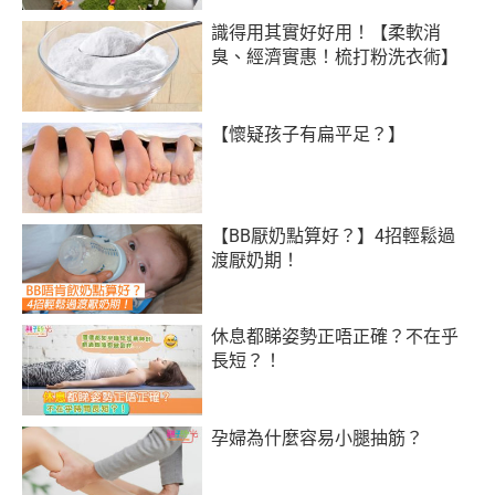
識得用其實好好用！【柔軟消
臭、經濟實惠！梳打粉洗衣術】
【懷疑孩子有扁平足？】
【BB厭奶點算好？】4招輕鬆過
渡厭奶期！
休息都睇姿勢正唔正確？不在乎
長短？！
孕婦為什麼容易小腿抽筋？