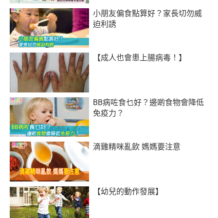
小朋友偏食點算好？家長切勿威
迫利誘
【成人也會患上腸病毒！】
BB病咗食乜好？邊啲食物會降低
免疫力？
滴雞精咪亂飲 媽媽要注意
【幼兒的動作發展】