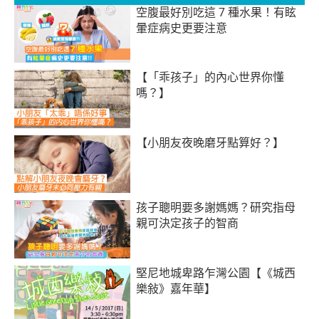
空腹最好別吃這 7 種水果！有眩
暈症病史更要注意
【「乖孩子」的內心世界你懂
嗎？】
【小朋友夜晚磨牙點算好？】
孩子聰明要多謝媽媽？研究指母
親可決定孩子的智商
堅尼地城卑路乍灣公園【《城西
樂敍》嘉年華】