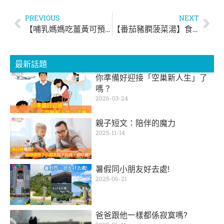
PREVIOUS
NEXT
【哺乳媽媽吃薑黃可預防乳腺炎】
【番茄豬膶菠菜湯】食譜開心Share！
最新話題
你準備好迎接「空巢新人生」了
嗎？
2026-03-24
親子短文：陪伴的魔力
2025-11-14
暑假同小朋友好去處!
2025-06-21
爸爸跟他一樣都係寂寞嗎?