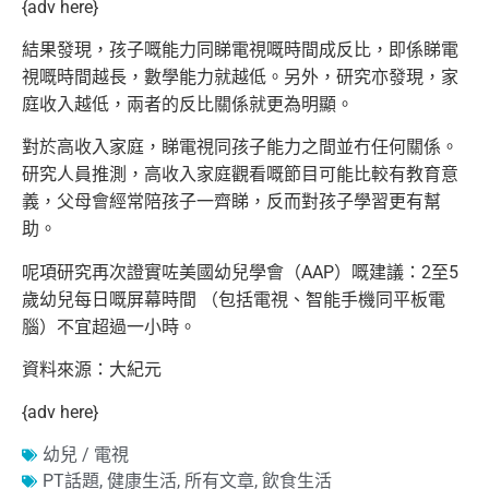
{adv here}
結果發現，孩子嘅能力同睇電視嘅時間成反比，即係睇電
視嘅時間越長，數學能力就越低。另外，研究亦發現，家
庭收入越低，兩者的反比關係就更為明顯。
對於高收入家庭，睇電視同孩子能力之間並冇任何關係。
研究人員推測，高收入家庭觀看嘅節目可能比較有教育意
義，
父母會經常陪孩子一齊睇，反而對孩子學習更有幫
助。
呢項研究再次證實咗美國幼兒學會（AAP）嘅建議：2至5
歲幼兒每日嘅屏幕時間 （包括電視、智能手機同平板電
腦）不宜超過一小時。
資料來源：大紀元
{adv here}
幼兒 / 電視
PT話題
,
健康生活
,
所有文章
,
飲食生活