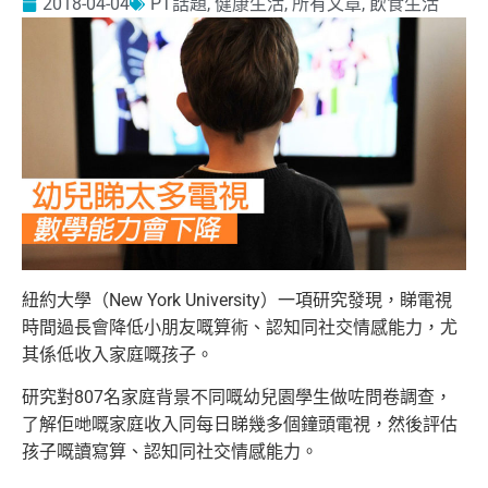
2018-04-04
PT話題
,
健康生活
,
所有文章
,
飲食生活
紐約大學（New York University）一項研究發現，睇電視
時間過長會降低小朋友嘅算術、認知同社交情感能力，尤
其係低收入家庭嘅孩子。
研究對807名家庭背景不同嘅幼兒園學生做咗問卷調查，
了解佢哋嘅家庭收入同每日睇幾多個鐘頭電視，然後評估
孩子嘅讀寫算、
認知同社交情感能力。