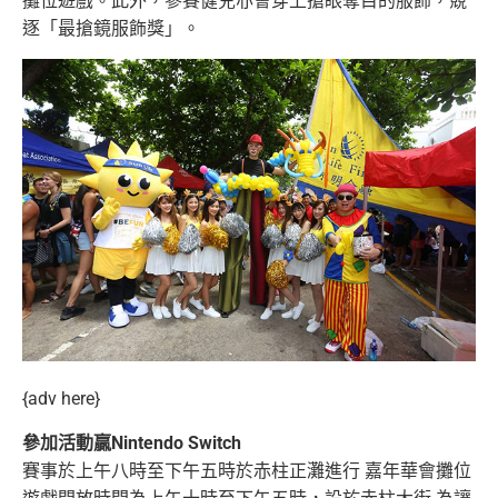
攤位遊戲。此外，參賽健兒亦會穿上搶眼奪目的服飾，競
逐「最搶鏡服飾獎」。
{adv here}
參加活動贏Nintendo Switch
賽事於上午八時至下午五時於赤柱正灘進行 嘉年華會攤位