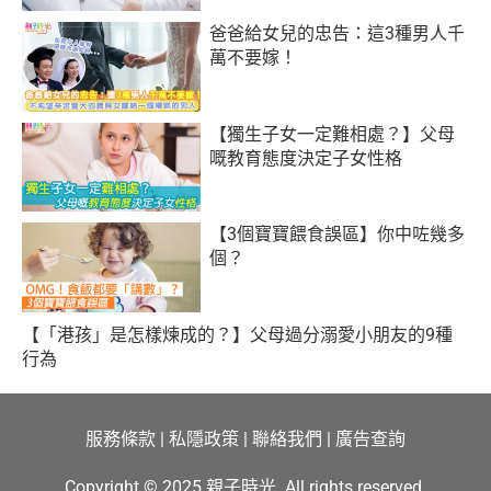
爸爸給女兒的忠告：這3種男人千
萬不要嫁！
【獨生子女一定難相處？】父母
嘅教育態度決定子女性格
【3個寶寶餵食誤區】你中咗幾多
個？
【「港孩」是怎樣煉成的？】父母過分溺愛小朋友的9種
行為
服務條款
|
私隱政策
|
聯絡我們
|
廣告查詢
Copyright © 2025 親子時光. All rights reserved.