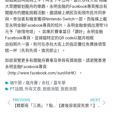
遊戲開放時間為上午十時至下午五時，設於赤柱大街 為讓
大眾體驗划龍舟的樂趣，永明金
融的Facebook專頁推出有
關龍舟的體能挑戰活動，邀請線上網民及街頭市民共同參
與。參加者有機會獲得Nintendo Switch一部，而每條上載
至永明金融
Facebook專頁的短片，永明金融會捐出港幣10
元予「綠惜地球」。 如果於賽事當日「讚好」永明金融
Facebook專頁，並掃描特定的QR code以龍舟相框
自拍照片一張，則可在赤柱大街上的指定攤位免費換領雪
糕一杯（先到先得，換完即止）。
如欲瀏覽更多有關龍舟賽事及參與有獎遊戲，請瀏覽香港
永明金融Facebook專頁
（http://www.facebook.com/sunlifeHK）。
端午節 / 龍舟賽 / 赤柱 / 嘉年華
PT話題
,
所有文章
,
旅遊消閒
,
旅遊消閒
PREVIOUS
NEXT
【糉都有「三高」？點先可以食得健康？】
【產後容易尿失禁？】產後尿失禁會自己好返嗎？