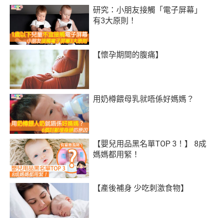
研究：小朋友接觸「電子屏幕」
有3大原則！
【懷孕期間的腹痛】
用奶樽餵母乳就唔係好媽媽？
【嬰兒用品黑名單TOP 3！】 8成
媽媽都用緊！
【產後補身 少吃刺激食物】