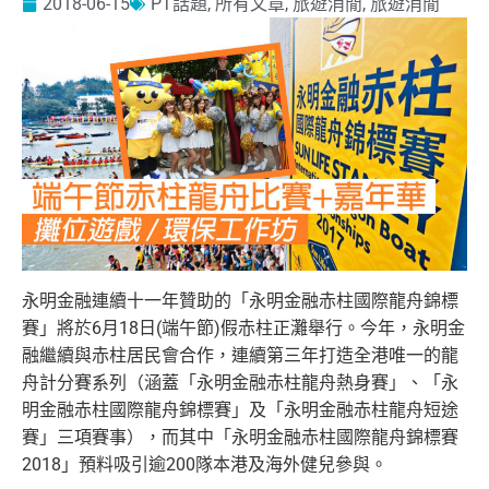
2018-06-15
PT話題
,
所有文章
,
旅遊消閒
,
旅遊消閒
永明金融連續十一年贊助的「永明金融赤柱國際龍舟錦標
賽」將於6月18日(端午節)假赤柱正灘舉行。今年，永明金
融繼續與赤柱居民會合作，
連續第三年打造全港唯一的龍
舟計分賽系列（涵蓋「永明金融赤柱龍舟熱身賽」、「永
明金融赤柱國際龍舟錦標賽」及「永明金融赤柱龍舟短途
賽」
三項賽事），而其中「永明金融赤柱國際龍舟錦標賽
2018」預料吸引逾200隊本港及海外健兒參與。