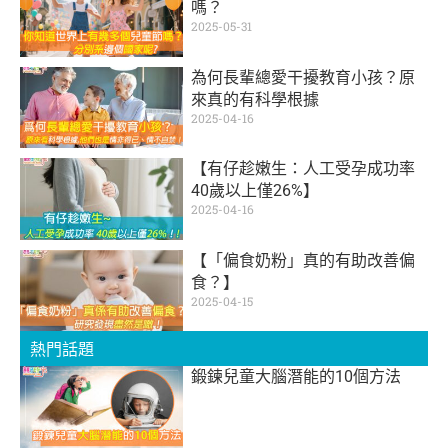
嗎？
2025-05-31
為何長輩總愛干擾教育小孩？原
來真的有科學根據
2025-04-16
【有仔趁嫩生：人工受孕成功率
40歲以上僅26%】
2025-04-16
【「偏食奶粉」真的有助改善偏
食？】
2025-04-15
熱門話題
鍛鍊兒童大腦潛能的10個方法