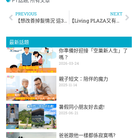
PT話題
,
所有文章
PREVIOUS
NEXT
【想改善掉髮情況 這3類食物要少吃】
【Living PLAZA又有優惠】
最新話題
你準備好迎接「空巢新人生」了
嗎？
2026-03-24
親子短文：陪伴的魔力
2025-11-14
暑假同小朋友好去處!
2025-06-21
爸爸跟他一樣都係寂寞嗎?