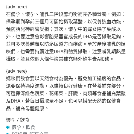
{adv here}
在備孕、懷孕、哺乳三階段應均衡補充各種營養，例如：
備孕期到孕前三個月可開始攝取葉酸，以保養造血功能，
預防胎兒神經管受損；其次，懷孕中的婦女除了葉酸以
外，
也要注意會影響胎兒器官成長的DHA是否攝取足夠，
並可多吃蔓越莓以防泌尿道方面疾病。至於產後哺乳的媽
咪們，
也需要持續注意DHA和體質攝取，注意哺乳期熱量
攝取，
並且依個人條件適當補充額外維生素A和碘。
{adv here}
媽咪們飲食要以天然食材為優先，避免加工過度的食品，
還要保持適度運動，以維持良好健康。在營養補充部分，
可選擇深綠色蔬菜、花椰菜、肝臟、肉類等食品補充葉酸
及DHA，
若每日攝取量不足，也可以搭配天然的保健食
品，補充母體健康。
懷孕 / 飲食
懷孕 / 飲食