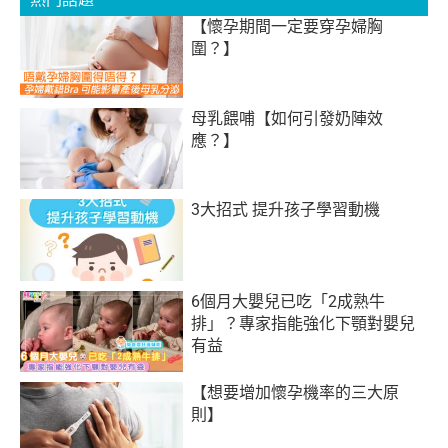
【懷孕期間一定要穿孕婦胸
圍？】
母乳餵哺【如何引發奶陣效
應？】
3大招式 提升孩子學習動機
6個月大嬰兒已吃「2成熟牛
排」？專家指能強化下顎對嬰兒
有益
【想要增加懷孕機率的三大原
則】