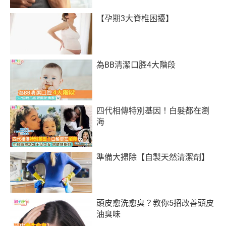
【孕期3大脊椎困擾】
為BB清潔口腔4大階段
四代相傳特別基因！白髮都在瀏
海
準備大掃除【自製天然清潔劑】
頭皮愈洗愈臭？教你5招改善頭皮
油臭味