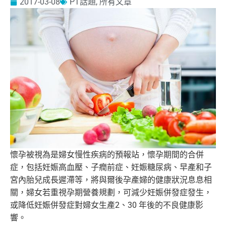
2017-03-08
PT話題
,
所有文章
懷孕被視為是婦女慢性疾病的預報站，懷孕期間的合併
症，
包括妊娠高血壓、子癇前症、妊娠糖尿病、
早產和子
宮內胎兒成長遲滯等，
將與爾後孕產婦的健康狀況息息相
關，婦女若重視孕期營養規劃，
可減少妊娠併發症發生，
或降低妊娠併發症對婦女生產2、30 年後的不良健康影
響。