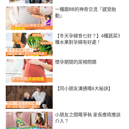
一種跟BB的神奇交流「感受胎
動」
【冬天孕婦食乜好？】4種蔬菜3
種水果對孕婦有好處！
懷孕期間的尿頻問題
【同小朋友溝通嘅6大秘訣】
小朋友之間嘅爭執 家長應唔應該
介入？