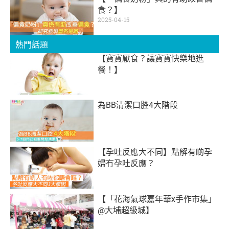
食？】
2025-04-15
熱門話題
【寶寶厭食？讓寶寶快樂地進
餐！】
為BB清潔口腔4大階段
【孕吐反應大不同】點解有啲孕
婦冇孕吐反應？
【「花海氣球嘉年華x手作市集」
@大埔超級城】