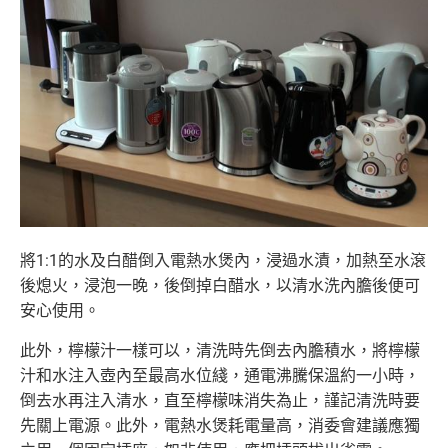
將1:1的水及白醋倒入電熱水煲內，浸過水漬，
加熱至水滾
後熄火，浸泡一晚，後倒掉白醋水，
以清水洗內膽後便可
安心使用。
此外，檸檬汁一樣可以，清洗時先倒去內膽積水，
將檸檬
汁和水注入壺內至最高水位綫，通電沸騰保溫約一小時，
倒去水再注入清水，直至檸檬味消失為止，
謹記清洗時要
先關上電源。此外，電熱水煲耗電量高，
消委會建議應獨