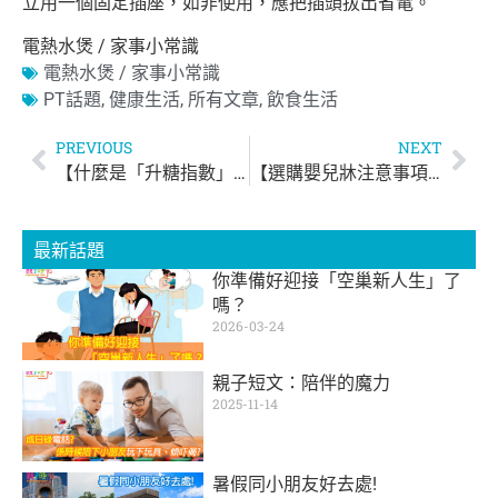
立用一個固定插座，如非使用，應把插頭拔出省電。
電熱水煲 / 家事小常識
電熱水煲 / 家事小常識
PT話題
,
健康生活
,
所有文章
,
飲食生活
PREVIOUS
NEXT
【什麼是「升糖指數」？GI值】
【選購嬰兒牀注意事項】
最新話題
你準備好迎接「空巢新人生」了
嗎？
2026-03-24
親子短文：陪伴的魔力
2025-11-14
暑假同小朋友好去處!