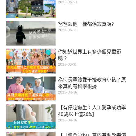
2025-06-21
爸爸跟他一樣都係寂寞嗎?
2025-06-11
你知道世界上有多少個兒童節
嗎？
2025-05-31
為何長輩總愛干擾教育小孩？原
來真的有科學根據
2025-04-16
【有仔趁嫩生：人工受孕成功率
40歲以上僅26%】
2025-04-16
【「偏食奶粉」真的有助改善偏