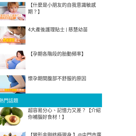
【什麼是小朋友的自我意識敏感
期？】
4大產後護理貼士 | 慈慧幼苗
【孕期各階段的胎動頻率】
懷孕期間腹部不舒服的原因
熱門話題
超容易分心、記憶力又差？【介紹
你補腦好食材！】
【變形金剛終極現身 】@屯門市廣