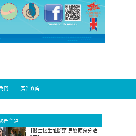
我們
廣告查詢
熱門主題
【醫生接生扯斷頸 男嬰頭身分離