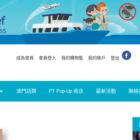
成為會員
會員登入
我的購物籃
我的賬戶
登出
澳門話題
PT Pop-Up 商店
最新活動
聯絡