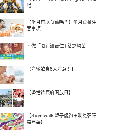
場
【坐月可以食薑嗎？】坐月食薑注
意事項
不做「悶」讀書僮 | 慈慧幼苗
【產後飲食8大注意！】
【香港禮賓府開放日】
【Sweetwalk 親子競跑＋吹氣彈彈
嘉年華】