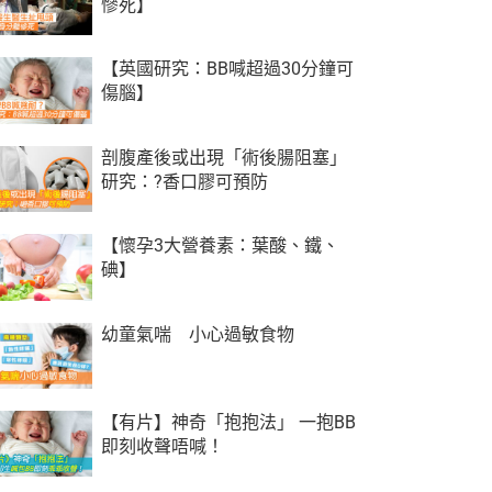
慘死】
【英國研究：BB喊超過30分鐘可
傷腦】
剖腹產後或出現「術後腸阻塞」
研究：?香口膠可預防
【懷孕3大營養素：葉酸、鐵、
碘】
幼童氣喘 小心過敏食物
【有片】神奇「抱抱法」 一抱BB
即刻收聲唔喊！