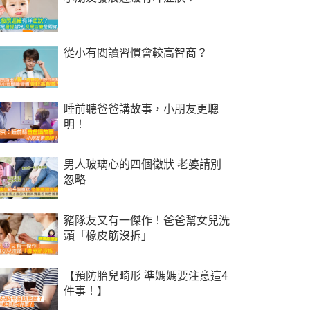
從小有閱讀習慣會較高智商？
睡前聽爸爸講故事，小朋友更聰
明！
男人玻璃心的四個徵狀 老婆請別
忽略
豬隊友又有一傑作！爸爸幫女兒洗
頭「橡皮筋沒拆」
【預防胎兒畸形 準媽媽要注意這4
件事！】