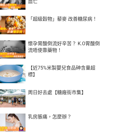
血亡
「超級穀物」藜麥 改善糖尿病！
懷孕胃酸倒流好辛苦？ K.O胃酸倒
流唔使靠藥物！
【近75%米製嬰兒食品砷含量超
標】
周日好去處【糖廠街市集】
乳房脹痛，怎麼辦？