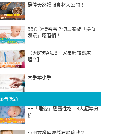
最佳天然護眼食材大公開！
BB食飯慢吞吞？切忌養成「邊食
邊玩」壞習慣！
【大B欺負細B，家長應該點處
理？】
大手牽小手
熱門話題
BB「睡姿」透露性格 3大超準分
析
小朋友發展遲緩有咩症狀？