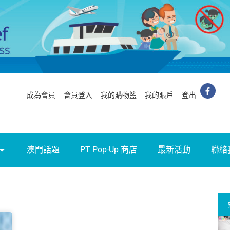
成為會員
會員登入
我的購物籃
我的賬戶
登出
澳門話題
PT Pop-Up 商店
最新活動
聯絡