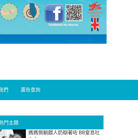
我們
廣告查詢
熱門主題
媽媽側躺餵人奶瞓著咗 BB窒息吐