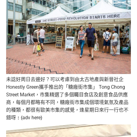
未諗好周日去邊好？可以考慮到由太古地產與新晉社企
Honestly Green攜手推出的「糖廠街市集」 Tong Chong
Street Market，市集精選了多個矚目食店及創意食品供應
商，每個月都略有不同，糖廠街市集成個環境氣氛及產品
的種類，都很有歐美市集的感覺，逢星期日來行一行也不
錯呀﹗{adv here}