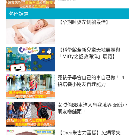
熱門話題
【孕期睡姿左側躺最佳】
【科學館全新兒童天地展廳與
「Miffy之拯救海洋」展覽】
讓孩子學會自己的事自己做！ 4
招培養小朋友自理能力
女賊偷BB車進入忘我境界 漏低小
朋友喺舖頭！
【Oreo朱古力蛋糕】免焗零失