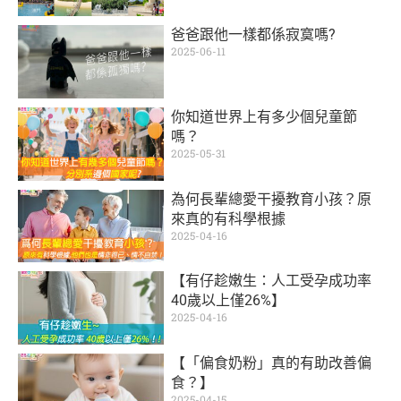
爸爸跟他一樣都係寂寞嗎?
2025-06-11
你知道世界上有多少個兒童節
嗎？
2025-05-31
為何長輩總愛干擾教育小孩？原
來真的有科學根據
2025-04-16
【有仔趁嫩生：人工受孕成功率
40歲以上僅26%】
2025-04-16
【「偏食奶粉」真的有助改善偏
食？】
2025-04-15