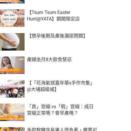
【Tsum Tsum Easter
Hunt@YATA】期間限定店
【懷孕後期及產後漏尿問題】
產婦坐月8大飲食禁忌
【「花海氣球嘉年華x手作市集」
@大埔超級城】
「真」宮縮 vs「假」宮縮：成日
宮縮正常嗎？會早產嗎？
多款軟糖含有害人造色素，嚴重可