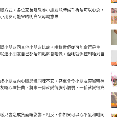
嘅方式。各位家長喺教導小朋友嘅時候千祈唔可以心急，
小朋友可能會唔明白父母嘅意思。
嘅小朋友同其他小朋友比較。咁樣做佢哋可能會惹是生
就連小朋友自己都唔知點解會咁做，佢哋就係控制唔到自
成小朋友內心嘅恐懼同埋不安。甚至會令小朋友帶嚟精神
友嘅心靈扭曲，將來一係就變得膽小懦弱，一係就變得充
樣只會造成負面嘅影響。相反，你如果可以心平氣和咁同