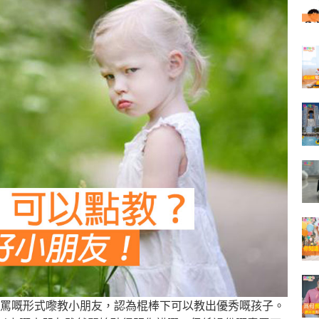
罵嘅形式嚟教小朋友，認為棍棒下可以教出優秀嘅孩子。