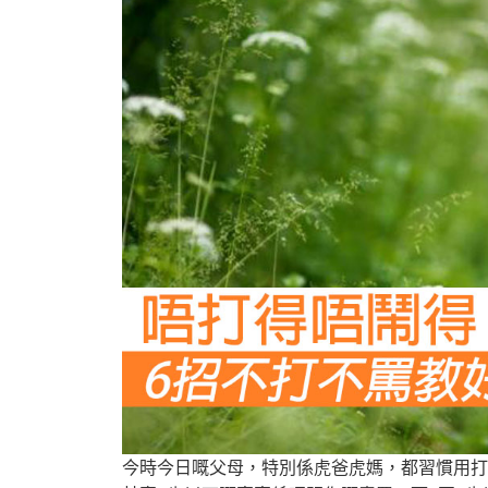
今時今日嘅父母，特別係虎爸虎媽，都習慣用打