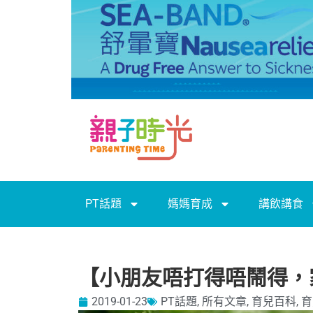
PT話題
媽媽育成
講飲講食
【小朋友唔打得唔鬧得，
2019-01-23
PT話題
,
所有文章
,
育兒百科
,
育