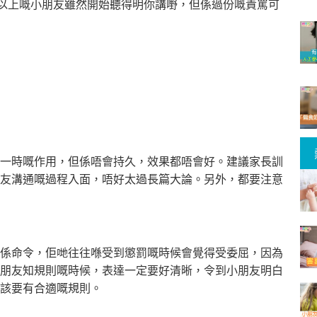
歲以上嘅小朋友雖然開始聽得明你講嘢，但係過份嘅責罵可
一時嘅作用，但係唔會持久，效果都唔會好。建議家長訓
友溝通嘅過程入面，唔好太過長篇大論。另外，都要注意
係命令，佢哋往往喺受到懲罰嘅時候會覺得受委屈，因為
朋友知規則嘅時候，表達一定要好清晰，令到小朋友明白
該要有合適嘅規則。