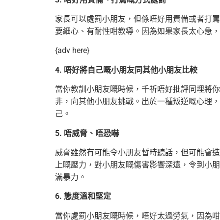
家長可以處罰小朋友，但係唔好用責備或者打罵
要細心、有耐性咁教導。因為如果家長太心急，
{adv here}
4. 唔好將自己嘅小朋友同其他小朋友比較
當你教訓小朋友嘅時候，千祈唔好批評同埋將你
非，向其他小朋友挑戰。出於一種叛逆嘅心理，
己。
5. 唔威脅、唔恐嚇
威脅雖然有可能令小朋友暫時聽話，但可能會造
上嘅壓力，對小朋友嘅傷害影響深遠，令到小朋
滿暴力。
6. 態度溫和堅定
當你處罰小朋友嘅時候，唔好太過勞氣，因為咁