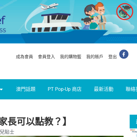
成為會員
會員登入
我的購物籃
我的賬戶
登出
澳門話題
PT Pop-Up 商店
最新活動
聯絡
家長可以點教？】
兒貼士