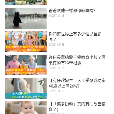
爸爸跟他一樣都係寂寞嗎?
2025-06-11
你知道世界上有多少個兒童節
嗎？
2025-05-31
為何長輩總愛干擾教育小孩？原
來真的有科學根據
2025-04-16
【有仔趁嫩生：人工受孕成功率
40歲以上僅26%】
2025-04-16
【「偏食奶粉」真的有助改善偏
食？】