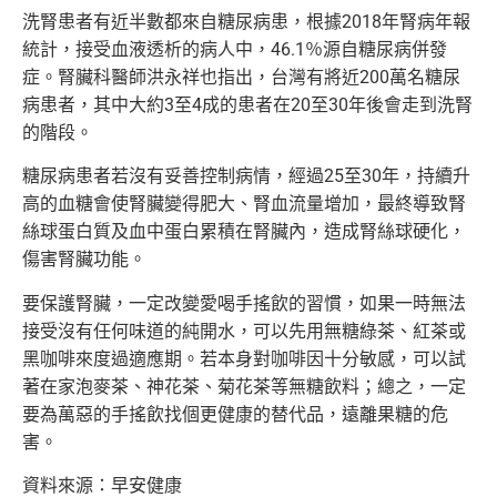
洗腎患者有近半數都來自糖尿病患，根據2018年腎病年報
統計，接受血液透析的病人中，46.1％源自糖尿病併發
症。腎臟科醫師洪永祥也指出，台灣有將近200萬名糖尿
病患者，其中大約3至4成的患者在20至30年後會走到洗腎
的階段。
糖尿病患者若沒有妥善控制病情，經過25至30年，持續升
高的血糖會使腎臟變得肥大、腎血流量增加，最終導致腎
絲球蛋白質及血中蛋白累積在腎臟內，造成腎絲球硬化，
傷害腎臟功能。
要保護腎臟，一定改變愛喝手搖飲的習慣，如果一時無法
接受沒有任何味道的純開水，可以先用無糖綠茶、紅茶或
黑咖啡來度過適應期。若本身對咖啡因十分敏感，可以試
著在家泡麥茶、神花茶、菊花茶等無糖飲料；總之，一定
要為萬惡的手搖飲找個更健康的替代品，遠離果糖的危
害。
資料來源：早安健康