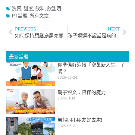
洗腎
,
甜度
,
飲料
,
飲甜嘢
PT話題
,
所有文章
PREVIOUS
NEXT
如何保持頭髮烏黑亮麗？
孩子遲遲不說話是病的徵兆？
最新話題
你準備好迎接「空巢新人生」了
嗎？
2026-03-24
親子短文：陪伴的魔力
2025-11-14
暑假同小朋友好去處!
2025-06-21