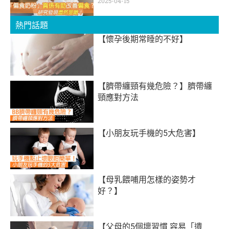
2025-04-15
熱門話題
【懷孕後期常睡的不好】
【臍帶纏頸有幾危險？】臍帶纏
頸應對方法
【小朋友玩手機的5大危害】
【母乳餵哺用怎樣的姿勢才
好？】
【父母的5個壞習慣 容易「遺