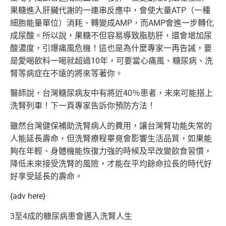
果糖進入肝臟代謝的一連串反應中，會使大量ATP（一種
細胞能量單位）消耗、轉變成AMP，而AMP會進一步轉化
成尿酸。所以說，果糖不但容易導致脂肪肝，還會增加尿
酸濃度，引爆痛風危機！這也是為什麼專家一再告誡，要
是愛喝飲料一喝就超過10年，可要當心痛風、糖尿病、洗
腎等病症在不遠的將來等著你。
醫師說，台灣糖尿病友中有將近40％患者，未來可能搭上
洗腎列車！下一頁專家告訴你預防方法！
雖然台灣健保補助洗腎病人的費用，讓台灣腎功能失常的
人能延長壽命，但洗腎療程畢竟會影響生活品質，如果能
夠在年輕、身體機能恢復力強的時候及早改變飲食習慣，
降低未來接受洗腎的風險，才能在平均餘命拉長的時代好
好享受延長的壽命。
{adv here}
3至4成的糠尿病患會邁入洗腎人生