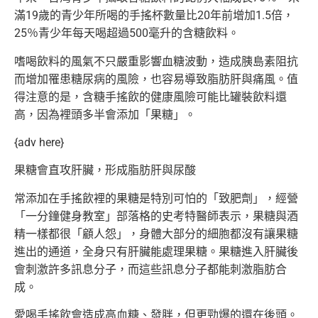
滿19歲的青少年所喝的手搖杯數量比20年前增加1.5倍，
25％青少年每天喝超過500毫升的含糖飲料。
嗜喝飲料的風氣不只嚴重影響血糖波動，造成胰島素阻抗
而增加罹患糖尿病的風險，也容易導致脂肪肝與痛風。值
得注意的是，含糖手搖飲的健康風險可能比罐裝飲料還
高，因為裡頭多半會添加「果糖」。
{adv here}
果糖會直攻肝臟，形成脂肪肝與尿酸
常添加在手搖飲裡的果糖是特別可怕的「致肥劑」，經營
「一分鐘健身教室」部落格的史考特醫師表示，果糖與酒
精一樣都很「顧人怨」，身體大部分的細胞都沒有讓果糖
進出的通道，全身只有肝臟能處理果糖。果糖進入肝臟後
會刺激許多訊息分子，而這些訊息分子都能刺激脂肪合
成。
愛喝手搖飲會造成高血糖、發胖，但更勁爆的還在後頭。