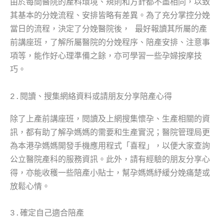
由於每間醫院的產科環境、規則和方針都不盡相同，以致
其基本的分娩流程、安排皆略有差異。為了充分掌控分娩
當日的流程，決定了分娩醫院後， 最好報讀其所屬的產
前講座班，了解所屬醫院的分娩程序、陪產安排、注意事
項等，能作好心理準備之餘，亦可學習一些孕婦按摩技
巧。
2.閱讀、搜集網絡資料或請朋友分享陪產心得
除了上產前講座班，閱讀及上網搜集懷孕、生產相關的資
訊，都有助了解孕媽媽的需要和生產實況；醫院管理局更
為本港孕媽媽開發手機應用程式「喜程」，以便大家查詢
公立醫院產科的服務資訊。此外，請有經驗的朋友分享心
得，亦能收穫一些陪產小貼士，幫孕媽媽紓緩分娩痛楚或
放鬆心情。
3.確定自己適合陪產