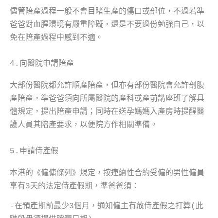
儘管陪產過程一般不會目睹生產的傷口或部位，不過若準
爸爸對血腥環境有嚴重障礙，還是不要過份勉強自己，以
免在陪產過程中感到不適。
4.向醫院申請陪產
大部份醫院都允許順產陪產，但亦有部份醫院會允許剖腹
產陪產，準爸爸須向所屬醫院的產科或產前講座班了解具
體規定，提出陪產申請；同時在送孕媽媽入產房時提醒醫
護人員其陪產要求，以便院方作相關準備。
5.申請侍產假
本港的《僱傭條列》規定，按連續性合約受僱的男性僱員
享有3天的法定侍產假期，準爸爸須：
-在預產期前最少3個月，通知僱主有放侍產假之打算(此