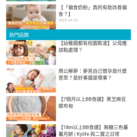
【「偏食奶粉」真的有助改善偏
食？】
2025-04-15
熱門話題
【幼稚園都有校園欺凌】父母應
該點處理？
周公解夢：夢見自己懷孕是什麼
意思？是好事還是壞事？
【7個月以上BB食譜】黑芝麻豆
腐布甸
【18m以上BB食譜】無糖三色蕃
薯月餅 | Kylife 與二寶之日常