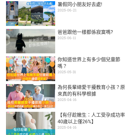
暑假同小朋友好去處!
2025-06-21
爸爸跟他一樣都係寂寞嗎?
2025-06-11
你知道世界上有多少個兒童節
嗎？
2025-05-31
為何長輩總愛干擾教育小孩？原
來真的有科學根據
2025-04-16
【有仔趁嫩生：人工受孕成功率
40歲以上僅26%】
2025-04-16