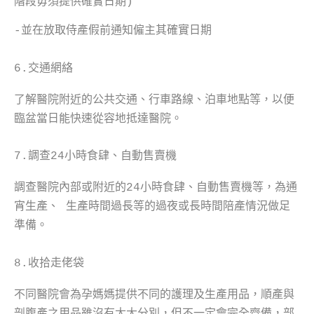
階段毋須提供確實日期)
-並在放取侍產假前通知僱主其確實日期
6.交通網絡
了解醫院附近的公共交通、行車路線、泊車地點等，以便
臨盆當日能快速從容地抵達醫院。
7.調查24小時食肆、自動售賣機
調查醫院內部或附近的24小時食肆、自動售賣機等，為通
宵生產、 生產時間過長等的過夜或長時間陪產情況做足
準備。
8.收拾走佬袋
不同醫院會為孕媽媽提供不同的護理及生產用品，順產與
剖腹產之用品雖沒有太大分別，但不一定會完全齊備，部