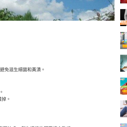
避免滋生細菌和黃漬。
。
揉掉。