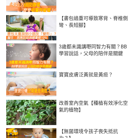
【書包過重可導致寒背、脊椎側
彎、長短腳】
3歲都未識講嘢同智力有關？BB
學習說話，父母的陪伴是關鍵
寶寶皮膚泛黃就是黃疸？
改善室內空氣【種植有效淨化空
氣的植物】
【無菌環境令孩子喪失抵抗