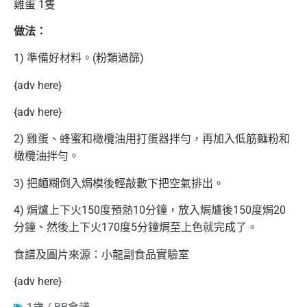
雞蛋 1隻
做法：
1) 準備好材料。(粉類過篩)
{adv here}
{adv here}
2) 雞蛋、蜂蜜和橄欖油用打蛋器拌勻，再加入低筋麵粉和
橄欖油拌勻。
3) 把麵糊倒入焗模後輕敲數下把空氣排出。
4) 焗爐上下火150度預熱10分鐘，放入焗爐後150度焗20
分鐘、然後上下火170度5分鐘焗至上色就完成了。
食譜及圖片來源：小龍副食品實驗室
{adv here}