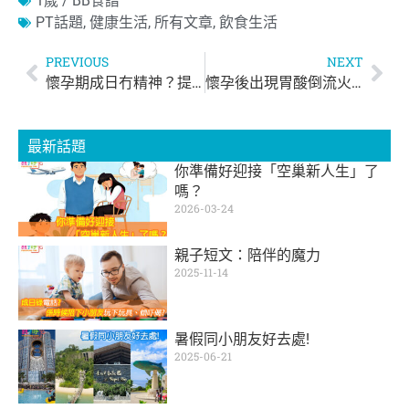
1歲 / BB食譜
PT話題
,
健康生活
,
所有文章
,
飲食生活
PREVIOUS
NEXT
懷孕期成日冇精神？提神唔一定要飲咖啡！
懷孕後出現胃酸倒流火燒心？5招幫你舒緩不適！
最新話題
你準備好迎接「空巢新人生」了
嗎？
2026-03-24
親子短文：陪伴的魔力
2025-11-14
暑假同小朋友好去處!
2025-06-21