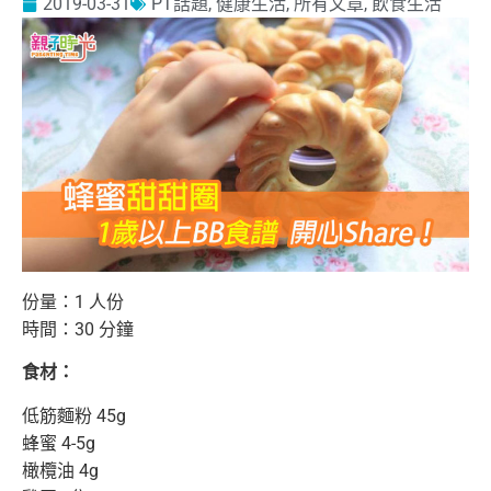
2019-03-31
PT話題
,
健康生活
,
所有文章
,
飲食生活
份量：1 人份
時間：30 分鐘
食材：
低筋麵粉 45g
蜂蜜 4-5g
橄欖油 4g