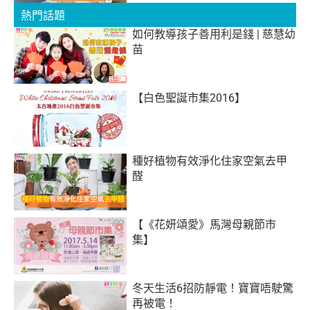
熱門話題
如何教導孩子善用利是錢 | 慈慧幼
苗
【白色聖誕市集2016】
種好植物有效淨化住家空氣去甲
醛
【《花妍頌愛》馬灣母親節市
集】
冬天生活6招防靜電！寶寶唔駛驚
再被電！