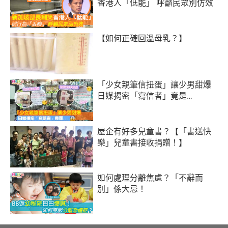
香港人「低能」 呼籲民眾別仿效
【如何正確回溫母乳？】
「少女親筆信扭蛋」讓少男甜爆
日媒揭密「寫信者」竟是…
屋企有好多兒童書？【「書送快
樂」兒童書接收捐贈！】
如何處理分離焦慮？「不辭而
別」係大忌！