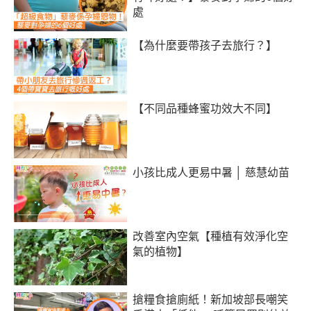
處
【為什麼要帶孩子去旅行？】
【不同品種蜂蜜功效大不同】
小孩比成人更易中暑 │ 慈慧幼苗
改善室內空氣【種植有效淨化空
氣的植物】
搶糧食搶廁紙！新加坡部長嘲笑