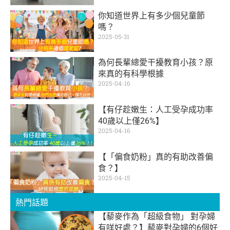
你知道世界上有多少個兒童節
嗎？
2025-05-31
為何長輩總愛干擾教育小孩？原
來真的有科學根據
2025-04-16
【有仔趁嫩生：人工受孕成功率
40歲以上僅26%】
2025-04-16
【「偏食奶粉」真的有助改善偏
食？】
2025-04-15
熱門話題
【藜麥作為「超級食物」 對孕婦
有咩好處？】藜麥對孕婦的6個好