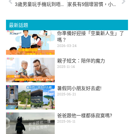
3歲男童玩手機玩到唔去廁所晚晚尿床！
家長有5個壞習慣，小朋友最易「有樣學樣」！
最新話題
你準備好迎接「空巢新人生」了
嗎？
2026-03-24
親子短文：陪伴的魔力
2025-11-14
暑假同小朋友好去處!
2025-06-21
爸爸跟他一樣都係寂寞嗎?
2025-06-11