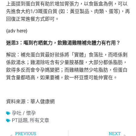
上面提到蛋白質有助於增加胃張力，以食飯盒為例，可以
先進食大約1/3嘅蛋白質 (如：黃豆製品、肉類、蛋等)，再
回復正常進餐方式即可。
{adv here}
迷思3：嘔到冇晒氣力，飲雞湯雞精補充體力有冇用？
解說：補充蛋白質最好就係將「實體」食落肚，而唔係剩
係飲湯水；雞湯除咗含有少量胺基酸，大部分都係脂肪，
飲得多反而會令孕媽變肥；而雞精雖然少咗脂肪，但蛋白
質含量都唔高，如果要補，飲一杯豆漿可能仲實在。
資料來源：華人健康網
孕吐 / 懷孕
PT話題
,
所有文章
PREVIOUS
NEXT