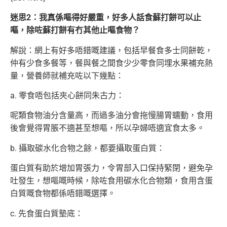
迷思2：我真係嘔得好嚴重，好多人話食蘇打餅可以止
嘔，除咗蘇打餅有冇其他止嘔食物？
解說：網上有好多唔錯嘅建議，包括早餐食多士同餅乾，
仲有少食多餐等，餐與餐之間食少少零食同埋水果補充熱
量，營養師就補充咗以下幾點：
a. 零食唔包括夾心餅同朱古力：
呢類食物油分含量高，而過多油分會拖慢腸胃蠕動，食用
後會覺得胃脹不適甚至想嘔，所以孕婦唔適宜食太多。
b. 攝取碳水化合物之餘，都要攝取蛋白質：
蛋白質有助於增加胃張力，令胃部入口保持緊閉，避免孕
吐發生，想嘔嘅時候，除咗食用碳水化合物類，食用含蛋
白質嘅食物都係唔錯嘅選擇。
c. 先食蛋白質墊底：