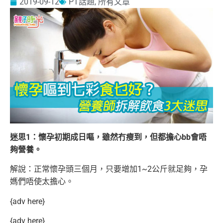
2019-09-12
PT話題
,
所有文章
迷思1：懷孕初期成日嘔，雖然冇瘦到，但都擔心bb會唔
夠營養。
解說：正常懷孕頭三個月，只要增加1~2公斤就足夠，孕
媽們唔使太擔心。
{adv here}
{adv here}