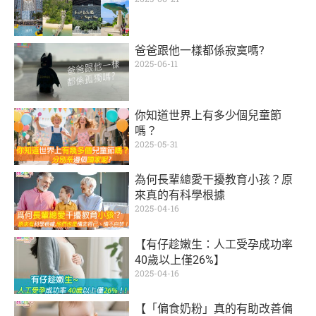
爸爸跟他一樣都係寂寞嗎?
2025-06-11
你知道世界上有多少個兒童節
嗎？
2025-05-31
為何長輩總愛干擾教育小孩？原
來真的有科學根據
2025-04-16
【有仔趁嫩生：人工受孕成功率
40歲以上僅26%】
2025-04-16
【「偏食奶粉」真的有助改善偏