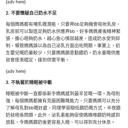
{adv here}
2. 不要懷疑自己奶水不足
每個媽媽都有哺乳嘅潛能，只要畀bb足夠機會吸吮乳房，
乳房就可以製造足夠奶水供應畀bb，好多媽媽產後精神緊
張，擔心唔夠奶水，越心急心情就越差，造成奶水受到抑
制，導致媽媽誤以為自己泌乳方面出咗問題。事實上，初
生嬰兒嘅奶量較少，只要媽媽願意勤餵奶，奶水量嘅供應
就會逐漸穩定，達到供需平衡。
{adv here}
3. 不執著於睡眠被中斷
睡眠被中斷一直都係新手媽媽感到最辛苦嘅一環。為母則
強，每個媽媽都擁有克服困難嘅能力，只要媽媽可以充分
了解母乳對bb嘅好處，同埋學習瞓低餵奶嘅方式，半夜餵
奶就唔係問題。此外，泌乳素能夠促使媽媽喺餵奶時感到
放鬆，令媽媽餵奶後更容易入睡，可以得到充分休息。