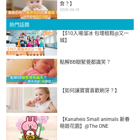
食？】
2025-04-15
熱門話題
【$10入場溜冰 包埋租鞋@又一
城】
點解BB瞓緊覺都識笑？
【如何讓寶寶喜歡刷牙？】
【Kanaheis Small animals 新春
萌遊花園】@The ONE