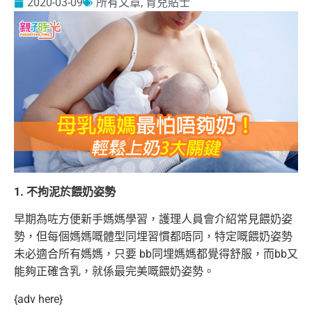
2020-03-09
所有文章
,
育兒貼士
1. 不拘泥於餵奶姿勢
早期為咗方便新手媽媽學習，護理人員會介紹常見餵奶姿
勢，但每個媽媽嘅體型同埋習慣都唔同，特定嘅餵奶姿勢
未必適合所有媽媽，只要 bb同埋媽媽都覺得舒服，而bb又
能夠正確含乳，就係最完美嘅餵奶姿勢。
{adv here}