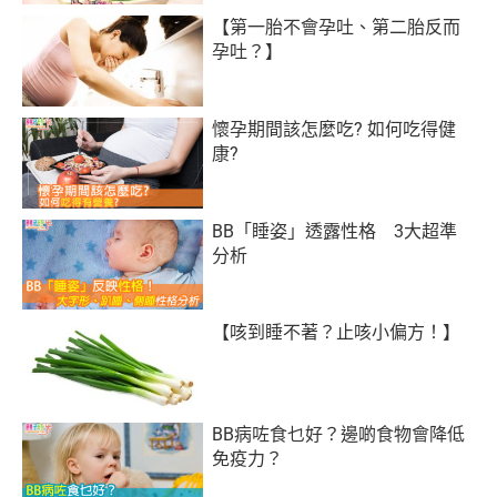
【第一胎不會孕吐、第二胎反而
孕吐？】
懷孕期間該怎麼吃? 如何吃得健
康?
BB「睡姿」透露性格 3大超準
分析
【咳到睡不著？止咳小偏方！】
BB病咗食乜好？邊啲食物會降低
免疫力？