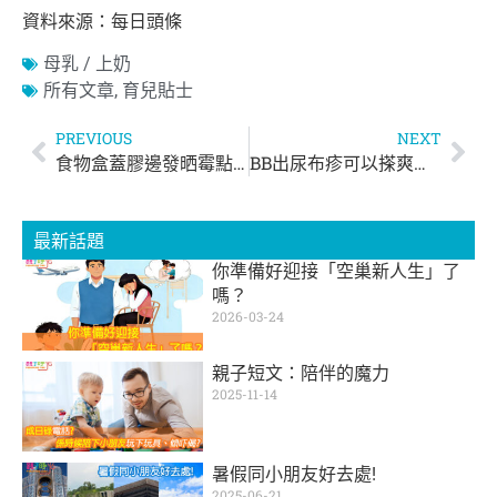
資料來源：每日頭條
母乳 / 上奶
所有文章
,
育兒貼士
PREVIOUS
NEXT
食物盒蓋膠邊發晒霉點算好？ 3招徹底除霉、防油污、去異味
BB出尿布疹可以搽爽身粉嗎？ 5招擊退尿布疹紅屁股bye bye！
最新話題
你準備好迎接「空巢新人生」了
嗎？
2026-03-24
親子短文：陪伴的魔力
2025-11-14
暑假同小朋友好去處!
2025-06-21