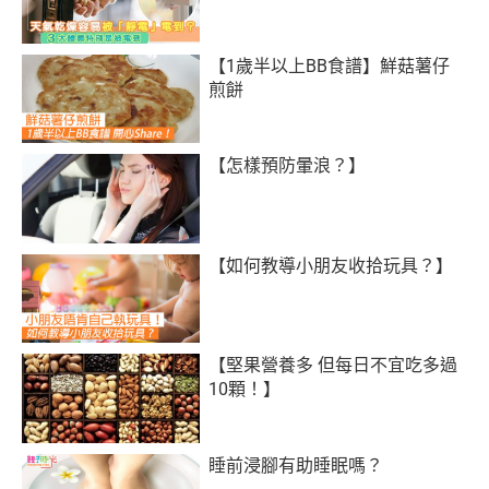
【1歲半以上BB食譜】鮮菇薯仔
煎餅
【怎樣預防暈浪？】
【如何教導小朋友收拾玩具？】
【堅果營養多 但每日不宜吃多過
10顆！】
睡前浸腳有助睡眠嗎？