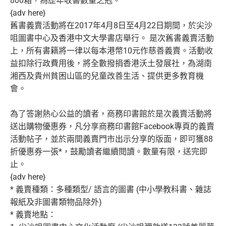
800箱，為歷年收書數量之冠。
{adv here}
舊書義賣活動將在2017年4月8日至4月22日期間，
於尖沙
咀圖書中心及香港中文大學書店舉行。 是次舊書義賣活動
上，
所有書籍將一律以每本港幣10元作慈善義賣。
活動收
益扣除行政費用後，將全數撥捐香港沃土發展社，
為湖南
湘西及貴州貧困山區的兒童改善生活、提供更多教育機
會。
為了答謝熱心公益的讀者，
商務印書館於是次義賣活動將
送出購物優惠券，
凡分享商務印書館Facebook專頁的義賣
活動帖子，
並於兩間義賣門市出示分享的版面，即可獲88
折優惠券一張*，
鼓勵讀者繼續閱讀。數量有限，送完即
止。
{adv here}
* 義賣種類：多種類型/ 語言的圖書 (中小學教科書、雜誌
報紙及非圖書類物品除外)
* 義賣地點：