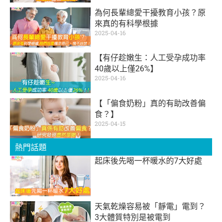
為何長輩總愛干擾教育小孩？原
來真的有科學根據
2025-04-16
【有仔趁嫩生：人工受孕成功率
40歲以上僅26%】
2025-04-16
【「偏食奶粉」真的有助改善偏
食？】
2025-04-15
熱門話題
起床後先喝一杯暖水的7大好處
天氣乾燥容易被「靜電」電到？
3大體質特別是被電到