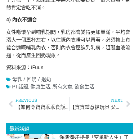
體肯定會吃不消。
4) 內衣不適合
女性喺懷孕到哺乳期間，乳房都會變得更加豐滿，平均會
漲大一個罩杯左右，以往嘅內衣唔可以再著，必須換上寬
鬆合適嘅哺乳內衣，否則內衣會
壓迫到乳房，阻礙血液流
通，從而產生回奶現象。
資料來源：iFuun
母乳 / 回奶 / 退奶
PT話題
,
健康生活
,
所有文章
,
飲食生活
PREVIOUS
NEXT
【如何令寶寶乖乖食飯？】
【寶寶鍾意搶玩具 父母應該點做？】
最新話題
你準備好迎接「空巢新人生」了