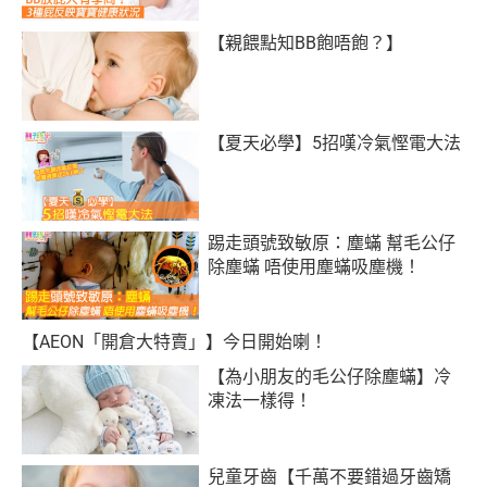
【親餵點知BB飽唔飽？】
【夏天必學】5招嘆冷氣慳電大法
踢走頭號致敏原：塵蟎 幫毛公仔
除塵蟎 唔使用塵蟎吸塵機！
【AEON「開倉大特賣」】今日開始喇！
【為小朋友的毛公仔除塵蟎】冷
凍法一樣得！
兒童牙齒【千萬不要錯過牙齒矯