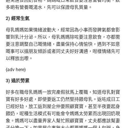
避免進食回奶食物。媽媽嘅日常
飲食要注意營養均衡，飲
多啲有營養嘅湯水，先可以保證母乳質量。
2) 經常生氣
母乳媽媽如果情緒波動大，經常因為小事而發脾氣都會影
響到乳汁分泌。所以，母乳媽媽除咗要注意飲食，亦都需
要注意調整自己嘅情緒，盡量保持
心情愉快，遇到不如意
嘅事可以搵朋友傾訴或者同丈夫好好溝通，咁樣情緒先可
以釋放出嚟。
{adv here}
3) 過於勞累
好多在職母乳媽媽一放完產假就馬上覆職，知道母乳對寶
寶有好多好處，即使要返工仍然堅持餵母乳。返咗成日工
已經好攰，放工返到屋企仲要照顧寶寶，
甚至半夜要起身
餵奶，呢種生活模式有可能會令媽媽太勞累而出現回奶現
象。媽媽可以盡量畀家人幫忙照顧寶寶，丈夫都應該幫妻
子分擔
一下，如果屋企事無大小都要媽媽一個人包辦，身