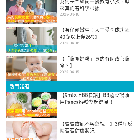
為何長輩總愛干擾教育小孩？原
來真的有科學根據
2025-04-16
【有仔趁嫩生：人工受孕成功率
40歲以上僅26%】
2025-04-16
【「偏食奶粉」真的有助改善偏
食？】
2025-04-15
熱門話題
【9m以上BB食譜】BB蔬菜饅頭
用Pancake粉整超簡易！
【寶寶放屁不容忽視！】3種屁反
映寶寶健康狀況