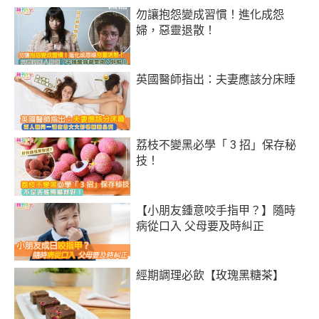
勿讓抱怨變成習慣！進化成怨
婦，惡靈退散！
英國醫師指出：夫妻應該分床睡
荔枝不變黑必學「 3 招」保存秘
技！
【小朋友鍾意咬手指甲？】隨時
病從口入 父母要及時糾正
經期調理必飲【玫瑰黑糖茶】