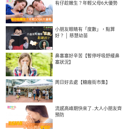
有仔趁嫩生？年輕父母6大優勢
小朋友眼睛有「度數」，點算
好？ │ 慈慧幼苗
鼻塞塞好辛苦【暫停呼吸舒緩鼻
塞狀況】
周日好去處【糖廠街市集】
流感高峰期快來了..大人小朋友齊
預防