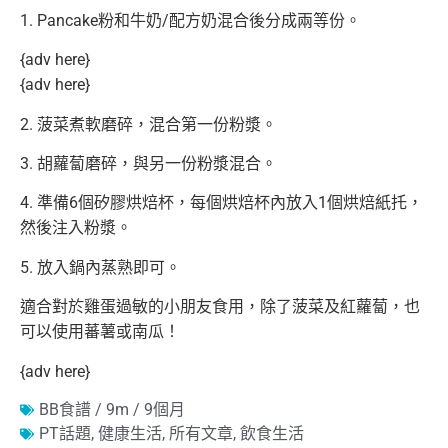
1. Pancake粉和牛奶/配方奶混合後分成兩等份。
{adv here}
{adv here}
2. 菠菜煮軟磨碎，混合第一份粉漿。
3. 胡蘿蔔磨碎，與另一份粉漿混合。
4. 準備6個矽膠烘焙杯，每個烘焙杯內放入1個烘焙紙托，
然後注入粉漿。
5. 放入鍋內蒸熟即可。
適合對於雞蛋過敏的小朋友食用，除了菠菜及紅蘿蔔，也
可以使用蕃薯或南瓜！
{adv here}
BB食譜 / 9m / 9個月
PT話題
,
健康生活
,
所有文章
,
飲食生活