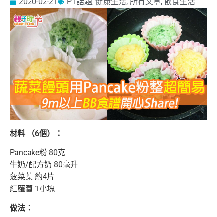
2020-02-21
PT話題
,
健康生活
,
所有文章
,
飲食生活
材料 （6個）：
Pancake粉 80克
牛奶/配方奶 80毫升
菠菜葉 約4片
紅蘿蔔 1小塊
做法：