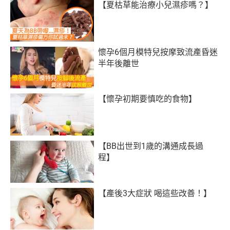
【夏枯草能治療小兒濕疹嗎？】
懷孕6個月模特兒按摩致流產昏迷
半年後離世
【懷孕初期要慎吃的食物】
【BB出世到1歲的溝通成長過
程】
【產後3大症狀 喝這些改善！】