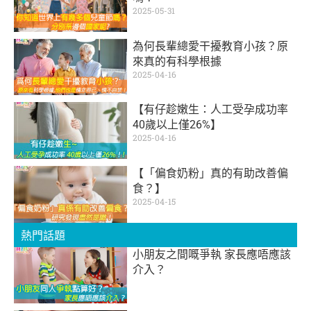
2025-05-31
為何長輩總愛干擾教育小孩？原
來真的有科學根據
2025-04-16
【有仔趁嫩生：人工受孕成功率
40歲以上僅26%】
2025-04-16
【「偏食奶粉」真的有助改善偏
食？】
2025-04-15
熱門話題
小朋友之間嘅爭執 家長應唔應該
介入？