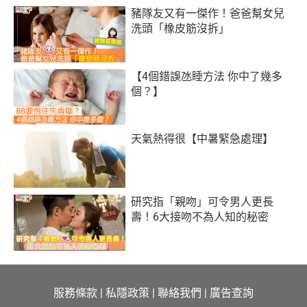
豬隊友又有一傑作！爸爸幫女兒
洗頭「橡皮筋沒拆」
【4個錯誤氹睡方法 你中了幾多
個？】
天氣熱得很【中暑緊急處理】
研究指「親吻」可令男人更長
壽！6大接吻不為人知的秘密
服務條款
|
私隱政策
|
聯絡我們
|
廣告查詢