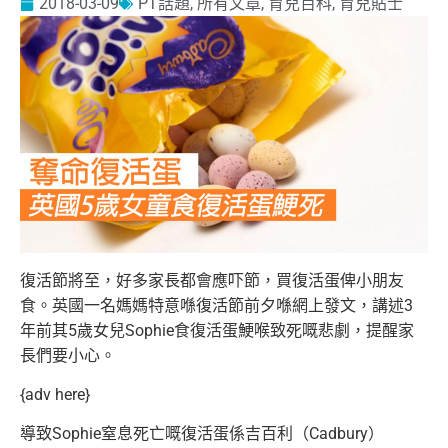
2018-03-09
PT話題
,
所有文章
,
育兒百科
,
育兒貼士
復活節將至，好多家長都會應吓節，買復活蛋俾小朋友
食。英國一名媽媽特意喺復活節前夕喺網上發文，講述3
年前其5歲女兒Sophie食復活蛋鯁喉致死嘅悲劇，提醒家
長們要小心。
{adv here}
導致Sophie窒息死亡嘅復活蛋係吉百利（Cadbury）