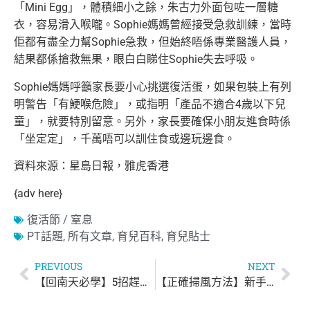
「Mini Egg」，體積細小之餘，朱古力外面包咗一層糖
衣，容易滑入喉嚨。Sophie媽媽曾經接受急救訓練，當時
佢都有盡全力幫Sophie急救，但始終唔係專業醫護人員，
結果都係搶救無果，眼白白睇住Sophie失去呼吸。
Sophie媽媽呼籲家長要小心挑選復活蛋，如果包裝上有列
明警告「有鯁喉危險」，或指明「產品不適合4歲以下兒
童」，就要特別留意。另外，家長要確保小朋友進食時係
「坐定定」，千萬唔可以訓住食或邊玩邊食。
資料來源：星島日報，雅虎香港
{adv here}
復活節 / 窒息
PT話題
,
所有文章
,
育兒百科
,
育兒貼士
PREVIOUS
NEXT
【回南天必學】5招趕走衣物「噏味」
【正確掃風方法】新手爸媽必學