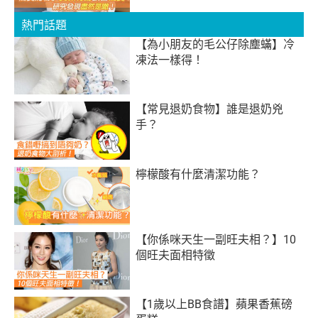
熱門話題
【為小朋友的毛公仔除塵蟎】冷
凍法一樣得！
【常見退奶食物】誰是退奶兇
手？
檸檬酸有什麼清潔功能？
【你係咪天生一副旺夫相？】10
個旺夫面相特徵
【1歲以上BB食譜】蘋果香蕉磅