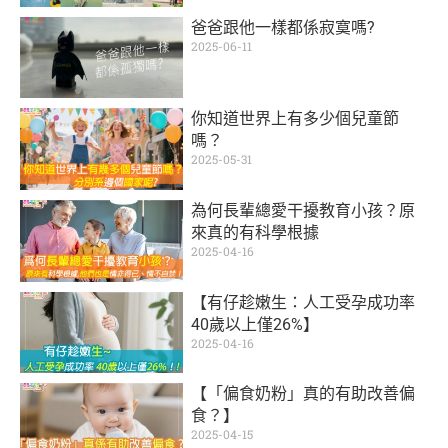
爸爸跟他一樣都係寂寞嗎?
2025-06-11
你知道世界上有多少個兒童節
嗎？
2025-05-31
為何長輩總愛干擾教育小孩？原
來真的有科學根據
2025-04-16
【有仔趁嫩生：人工受孕成功率
40歲以上僅26%】
2025-04-16
【「偏食奶粉」真的有助改善偏
食？】
2025-04-15