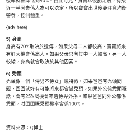
機率就會降低到40%。
由此可見，寶寶以後肥定瘦，有接
近一半因素係人為可以決定，所以寶寶出世後要注意均衡
營養，控制體重。
{adv here}
5) 身高
身高有70%取決於遺傳，如果父母二人都較高，寶寶將來
有好大機會係高人。如果父母只有其中一人較高，另一人
較矮，身高就會取決於其他因素。
6) 禿頭
禿頭係一個「傳男不傳女」嘅特徵，如果爸爸有禿頭問
題，囝囝就好有可能將來都會變禿頭。如果外公係禿頭嘅
話，會有25%嘅機會率遺傳畀外孫。
如果爸爸同外公都係
禿頭，咁囝囝嘅禿頭機率會係100%。
資料來源：Q博士