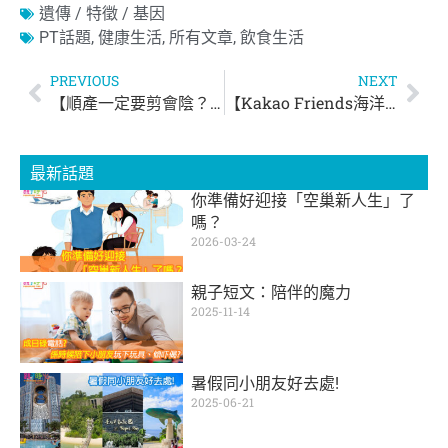
遺傳 / 特徵 / 基因
PT話題
,
健康生活
,
所有文章
,
飲食生活
PREVIOUS
NEXT
【順產一定要剪會陰？】剪會陰的原因和謬誤
【Kakao Friends海洋主題期間限定店@銅鑼灣】Ryan公仔任攬兼自拍 + 3米高帆船影相
最新話題
你準備好迎接「空巢新人生」了
嗎？
2026-03-24
親子短文：陪伴的魔力
2025-11-14
暑假同小朋友好去處!
2025-06-21