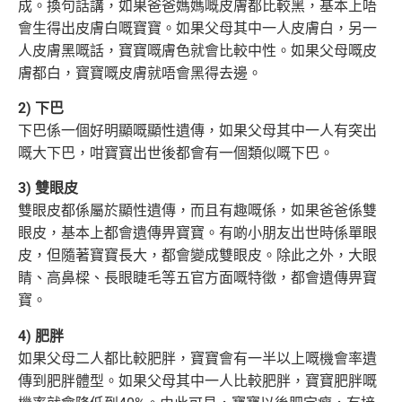
成。換句話講，如果爸爸媽媽嘅皮膚都比較黑，基本上唔
會生得出皮膚白嘅寶寶。如果父母其中
一人皮膚白，另一
人皮膚黑嘅話，寶寶嘅膚色就會比較中性。如果父母嘅皮
膚都白，寶寶嘅皮膚就唔會黑得去邊。
2) 下巴
下巴係一個好明顯嘅顯性遺傳，如果父母其中一人有突出
嘅大下巴，咁寶寶出世後都會有一個類似嘅下巴。
3) 雙眼皮
雙眼皮都係屬於顯性遺傳，而且有趣嘅係，如果爸爸係雙
眼皮，基本上都會遺傳畀寶寶。有啲小朋友出世時係單眼
皮，但隨著寶寶長大，
都會變成雙眼皮。除此之外，大眼
睛、高鼻樑、長眼睫毛等五官方面嘅特徵，都會遺傳畀寶
寶。
4) 肥胖
如果父母二人都比較肥胖，寶寶會有一半以上嘅機會率遺
傳到肥胖體型。如果父母其中一人比較肥胖，寶寶肥胖嘅