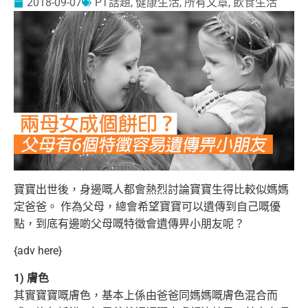
2018-09-07
PT話題
,
健康生活
,
所有文章
,
飲食生活
寶寶出世後，身邊嘅人都會熱烈討論寶寶生得比較似媽媽
定爸爸。 作為父母，總會希望寶寶可以遺傳到自己嘅優
點，到底有邊啲父母嘅特徵會遺傳
畀小朋友呢？
{adv here}
1) 膚色
其實寶寶嘅膚色，基本上係由爸爸同媽媽嘅膚色混合而