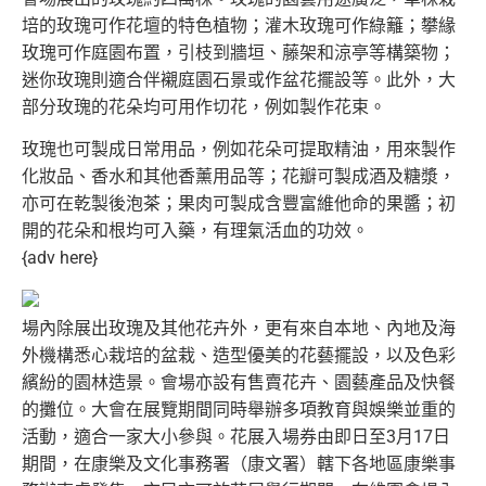
培的玫瑰可作花壇的特色植物；灌木玫瑰可作綠籬；
攀緣
玫瑰可作庭園布置，引枝到牆垣、藤架和涼亭等構築物；
迷你玫瑰則適合伴襯庭園石景或作盆花擺設等。此外，
大
部分玫瑰的花朵均可用作切花，例如製作花束。
玫瑰也可製成日常用品，例如花朵可提取精油，用來製作
化妝品、
香水和其他香薰用品等；花瓣可製成酒及糖漿，
亦可在乾製後泡茶；
果肉可製成含豐富維他命的果醬；初
開的花朵和根均可入藥，
有理氣活血的功效。
{adv here}
場內除展出玫瑰及其他花卉外，更有來自本地、
內地及海
外機構悉心栽培的盆栽、造型優美的花藝擺設，
以及色彩
繽紛的園林造景。會場亦設有售賣花卉、
園藝產品及快餐
的攤位。
大會在展覽期間同時舉辦多項教育與娛樂並重的
活動，
適合一家大小參與。花展入場券由即日至3月17日
期間，
在康樂及文化事務署（康文署）轄下各地區康樂事