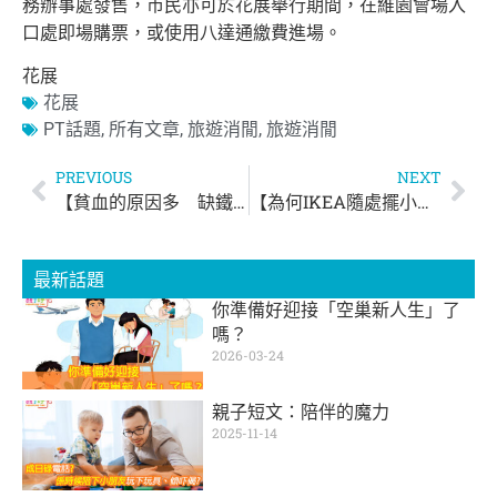
務辦事處發售，
市民亦可於花展舉行期間，在維園會場入
口處即場購票，
或使用八達通繳費進場。
花展
花展
PT話題
,
所有文章
,
旅遊消閒
,
旅遊消閒
PREVIOUS
NEXT
【貧血的原因多 缺鐵性貧血佔多數】
【為何IKEA隨處擺小蠟燭、除塵黏把？】
最新話題
你準備好迎接「空巢新人生」了
嗎？
2026-03-24
親子短文：陪伴的魔力
2025-11-14