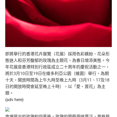
即將舉行的香港花卉展覽（花展）採用色彩繽紛、
花朵形
態迷人和芬芳馥郁的玫瑰為主題花，為春日增添美態。
今
年花展是香港特別行政區成立二十周年的慶祝活動之一，
將於3月10日至19日在維多利亞公園（維園）舉行，為期
十天，
開放時間為上午九時至晚上九時（3月11、
17及18
日的開放時間會延至晚上十時），以「愛‧賞花」
為主
題。
{adv here}
會場展出的玫瑰約四萬株。玫瑰的園藝用途廣泛，
單株栽