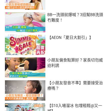
BB一洗頭就爆喊？3招幫BB洗頭
冇難度！
【AEON「夏日大割引」】
小朋友偏食點算好？家長切勿威
迫利誘
【小朋友發音不準】需要接受治
療嗎？
【$10入場溜冰 包埋租鞋@又一