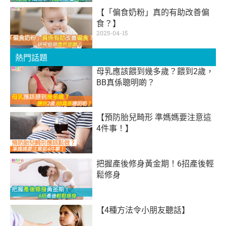
【「偏食奶粉」真的有助改善偏
食？】
2025-04-15
熱門話題
母乳應該餵到幾多歲？餵到2歲，
BB真係聰明啲？
【預防胎兒畸形 準媽媽要注意這
4件事！】
把握產後修身黃金期！6招產後輕
鬆修身
【4種方法令小朋友聽話】