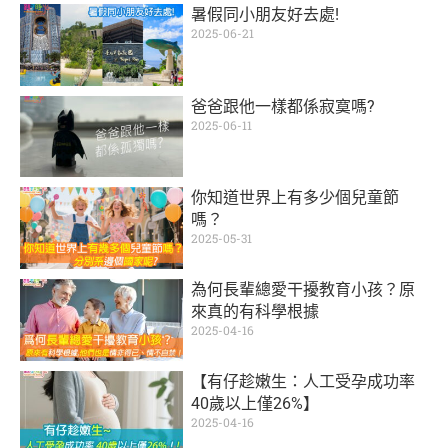
暑假同小朋友好去處!
2025-06-21
爸爸跟他一樣都係寂寞嗎?
2025-06-11
你知道世界上有多少個兒童節
嗎？
2025-05-31
為何長輩總愛干擾教育小孩？原
來真的有科學根據
2025-04-16
【有仔趁嫩生：人工受孕成功率
40歲以上僅26%】
2025-04-16