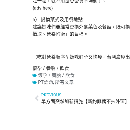
吃一點，就不用擔心營養不均衡了。
{adv here}
5） 變換菜式及用餐地點
建議媽咪們要經常更換外食菜色及餐館，既可換
攝取、營養均衡」的目標。
（吃對營養順序孕媽咪好孕又快瘦／台灣廣廈出
懷孕 / 養胎 / 飲食
懷孕 / 養胎 / 飲食
PT話題
,
所有文章
PREVIOUS
單方面突然加新措施【新約菲傭不抹外窗】