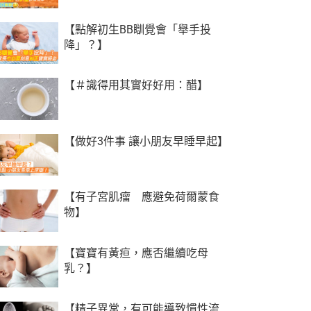
【點解初生BB瞓覺會「舉手投
降」？】
【‪＃‎識得用其實好好用‬：醋】
【做好3件事 讓小朋友早睡早起】
【有子宮肌瘤 應避免荷爾蒙食
物】
【寶寶有黃疸，應否繼續吃母
乳？】
【精子異常，有可能導致慣性流