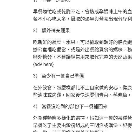
1） 早餐一定要吃
早餐匆忙吃或乾脆不吃，會造成孕媽咪上午的血
餐不小心吃太多，攝取的熱量與
營養出現分配利
2） 額外補充蔬果
吃新鮮的蔬菜、水果，可以攝取到較好的膳食纖
辦公室裡吃便當，
或是外出餐館覓食的媽咪，務
額外糖分，不建議經常用來取代完整的天然蔬果
{adv here}
3） 至少有一餐自己準備
在外飲食，怎麼樣都比不上自家做的安心、健康
些滷味或烤雞，回家後快速燙個
青菜、蒸條魚，
4） 當餐沒吃到的部份下一餐補回來
外食種類應多樣化的選擇，假如這一餐的某種營
早餐吃了主要由澱粉組成的三明
治或漢堡，記得