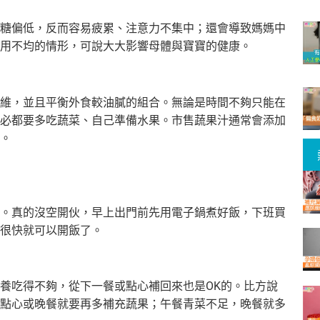
糖偏低，反而容易疲
累、注意力不集中；還會導致媽媽中
用不均的情形，可說大大影響母體與寶寶的健康。
維，並且平衡外食較
油膩的組合。無論是時間不夠只能在
必都要多吃蔬菜、自己準備水果。市售
蔬果汁通常會添加
。
。真的沒空開伙，早
上出門前先用電子鍋煮好飯，下班買
很快就可以開飯了。
養吃得不夠，從下一
餐或點心補回來也是OK的。比方說
點心或晚餐就要再多補充蔬果；午餐青菜不足，晚餐
就多