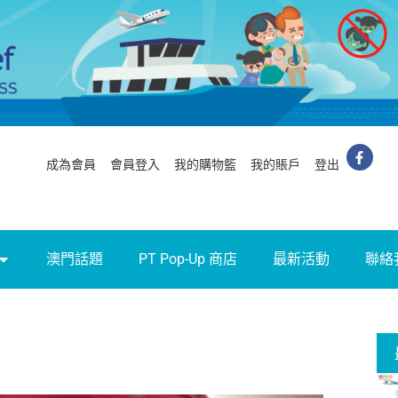
成為會員
會員登入
我的購物籃
我的賬戶
登出
澳門話題
PT Pop-Up 商店
最新活動
聯絡
】