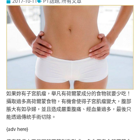
2017-10-11
PT話題
,
所有文章
如果妳有子宮肌瘤，舉凡有荷爾蒙成分的食物就要少吃！
攝取過多高荷爾蒙食物，有機會使得子宮肌瘤變大，
腹部
脹大有如孕婦，並且造成嚴重腹痛、經血量過多，
最後只
能透過傳統手術切除。
{adv here}