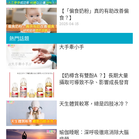
【「偏食奶粉」真的有助改善偏
食？】
2025-04-15
熱門話題
大手牽小手
【奶樽含有雙酚A ？】長期大量
攝取可導致不孕、影響成長發育
天生體質較寒，總是四肢冰冷？
瑜伽睡眠：深呼吸徹底消除大腦