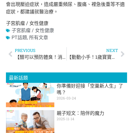
會出現壓迫症狀，
造成嚴重頻尿、腹痛、裡急後重等不適
症狀，都建議就醫治療。
子宮肌瘤 / 女性健康
子宮肌瘤 / 女性健康
PT話題
,
所有文章
PREVIOUS
NEXT
【醋可以預防體臭！消除疲勞？！】
【動動小手！1歲寶寶手部動作訓練】
最新話題
你準備好迎接「空巢新人生」了
嗎？
2026-03-24
親子短文：陪伴的魔力
2025-11-14