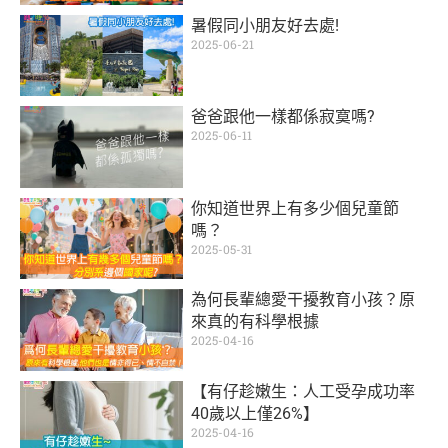
暑假同小朋友好去處!
2025-06-21
爸爸跟他一樣都係寂寞嗎?
2025-06-11
你知道世界上有多少個兒童節
嗎？
2025-05-31
為何長輩總愛干擾教育小孩？原
來真的有科學根據
2025-04-16
【有仔趁嫩生：人工受孕成功率
40歲以上僅26%】
2025-04-16