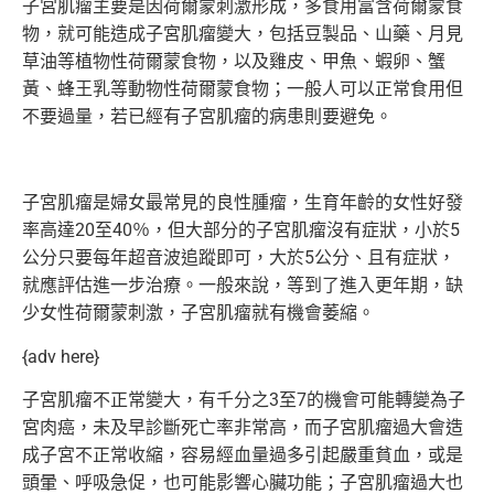
子宮肌瘤主要是因荷爾蒙刺激形成，多食用富含荷爾蒙食
物，
就可能造成子宮肌瘤變大，包括豆製品、山藥、
月見
草油等植物性荷爾蒙食物，以及雞皮、甲魚、蝦卵、蟹
黃、
蜂王乳等動物性荷爾蒙食物；一般人可以正常食用但
不要過量，
若已經有子宮肌瘤的病患則要避免。
子宮肌瘤是婦女最常見的良性腫瘤，
生育年齡的女性好發
率高達20至40％，
但大部分的子宮肌瘤沒有症狀，
小於5
公分只要每年超音波追蹤即可，大於5公分、且有症狀，
就應評估進一步治療。一般來說，等到了進入更年期，
缺
少女性荷爾蒙刺激，子宮肌瘤就有機會萎縮。
{adv here}
子宮肌瘤不正常變大，有千分之3至7的機會可能轉變為子
宮肉癌，
未及早診斷死亡率非常高，而子宮肌瘤過大會造
成子宮不正常收縮，
容易經血量過多引起嚴重貧血，或是
頭暈、呼吸急促，
也可能影響心臟功能；子宮肌瘤過大也