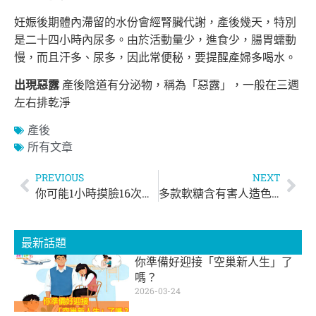
妊娠後期體內滯留的水份會經腎臟代謝，產後幾天，特別
是二十四小時內尿多。由於活動量少，進食少，腸胃蠕動
慢，而且汗多、尿多，因此常便秘，要提醒產婦多喝水。
出現惡露
產後陰道有分泌物，稱為「惡露」，一般在三週
左右排乾淨
產後
所有文章
PREVIOUS
NEXT
你可能1小時摸臉16次！預防病毒，從停止摸臉開始
多款軟糖含有害人造色素，嚴重可致IQ下降？
最新話題
你準備好迎接「空巢新人生」了
嗎？
2026-03-24