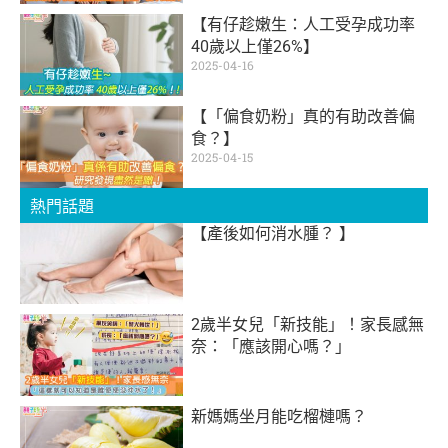
【有仔趁嫩生：人工受孕成功率
40歲以上僅26%】
2025-04-16
【「偏食奶粉」真的有助改善偏
食？】
2025-04-15
熱門話題
【產後如何消水腫？ 】
2歲半女兒「新技能」！家長感無
奈：「應該開心嗎？」
新媽媽坐月能吃榴槤嗎？