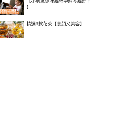
【小朋友係咪越細學鋼琴越好？
】
精選3款花茶【養顏又美容】