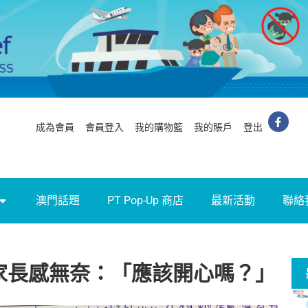
成為會員
會員登入
我的購物籃
我的賬戶
登出
澳門話題
PT Pop-Up 商店
最新活動
聯絡
家長感無奈：「應該開心嗎？」