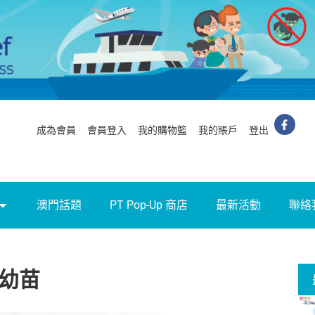
成為會員
會員登入
我的購物籃
我的賬戶
登出
澳門話題
PT Pop-Up 商店
最新活動
聯絡
慧幼苗