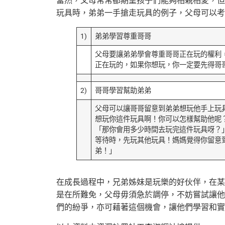
當然，父母常常都期望孩子們能夠相親相愛，但
玩具時，弟弟一手搶走玩具的例子，父母可以考
1)
弟弟學習尊重哥哥
父母要讓弟弟學會尊重哥哥正在玩的權利
正在玩的，如果你想玩，你一定要先得哥
2)
哥哥學習幫助弟弟
父母可以讓哥哥留意到弟弟想玩他手上玩
想玩你這件玩具啊！你可以怎樣幫助他呢
「那你會用多少時間去玩完這件玩具呀？
等待時，先玩其他玩具！媽媽覺得你留意
弟！」
在成長過程中，兄弟姊妹是玩樂的好伙伴，在某
是在所難免，父母毋須急於調停，不妨嘗試讓他
們的紛爭，亦可藉著這個機會，讓他們學習和實