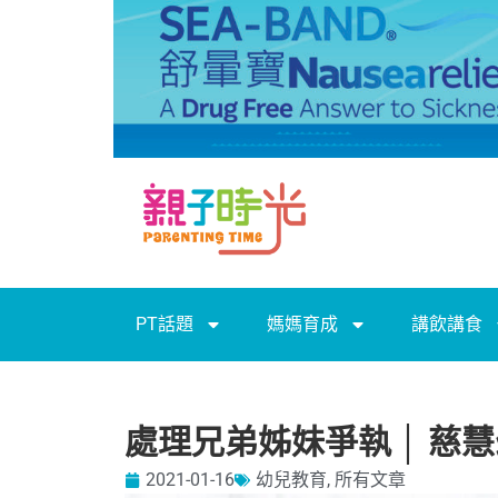
PT話題
媽媽育成
講飲講食
處理兄弟姊妹爭執 │ 慈
2021-01-16
幼兒教育
,
所有文章