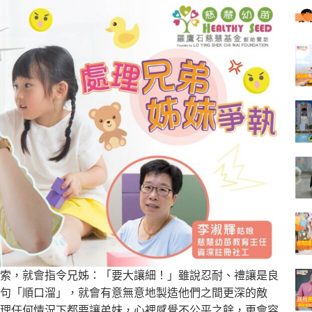
索，就會指令兄姊：「要大讓細！」雖說忍耐、禮讓是良
句「順口溜」，就會有意無意地製造他們之間更深的敵
理任何情況下都要讓弟妹，心裡感覺不公平之餘，更會容