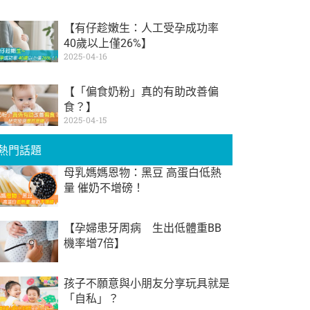
【有仔趁嫩生：人工受孕成功率
40歲以上僅26%】
2025-04-16
【「偏食奶粉」真的有助改善偏
食？】
2025-04-15
熱門話題
母乳媽媽恩物：黑豆 高蛋白低熱
量 催奶不增磅！
【孕婦患牙周病 生出低體重BB
機率增7倍】
孩子不願意與小朋友分享玩具就是
「自私」？