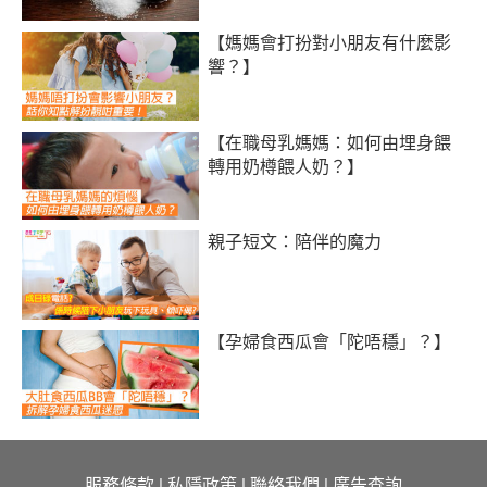
【媽媽會打扮對小朋友有什麼影
響？】
【在職母乳媽媽：如何由埋身餵
轉用奶樽餵人奶？】
親子短文：陪伴的魔力
【孕婦食西瓜會「陀唔穩」？】
服務條款
|
私隱政策
|
聯絡我們
|
廣告查詢