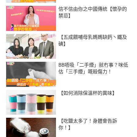
信不信由你之中國傳統【懷孕的
禁忌】
【五成餵哺母乳媽媽缺鈣丶鐵及
碘】
BB唔吸「二手煙」就冇事？咪低
估「三手煙」嘅殺傷力！
【如何消除保溫杯的異味】
【吃鹽太多了！身體會告訴
你！】