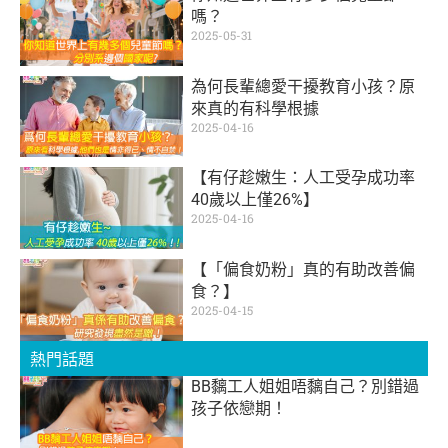
嗎？
2025-05-31
為何長輩總愛干擾教育小孩？原
來真的有科學根據
2025-04-16
【有仔趁嫩生：人工受孕成功率
40歲以上僅26%】
2025-04-16
【「偏食奶粉」真的有助改善偏
食？】
2025-04-15
熱門話題
BB黐工人姐姐唔黐自己？別錯過
孩子依戀期！