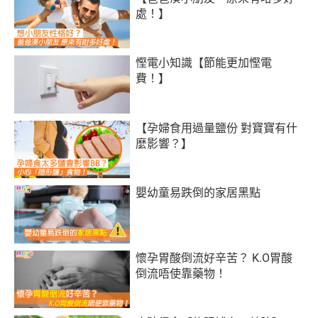
處！】
慳電小知識【節能更加慳電
費！】
【孕婦食用過量鹽份 對寶寶有什
麼影響？】
嬰幼童易跌倒的家居黑點
懷孕胃酸倒流好辛苦？ K.O胃酸
倒流唔使靠藥物！