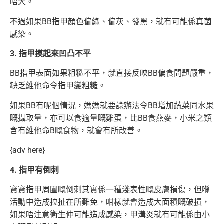
唔大。
不過如果BB指甲顏色偏綠、偏灰、發黑，就有可能係真菌
感染。
3. 指甲摸起來凹凸不平
BB指甲表面如果粗糙不平，就直接反映BB偏食問題嚴重，
缺乏維他命令指甲變粗糙。
如果BB有呢個情況，媽媽就要諗辦法令BB增加蔬菜同水果
嘅攝取量，亦可以食適量嘅雞蛋，比BB食燕麥，小米之類
含有維他命B嘅食物，就會有所改善。
{adv here}
4. 指甲有倒刺
寶寶指甲周圍嘅倒刺其實係一種淺表性嘅皮膚損傷，但喺
活動中造成拉扯在所難免，咁樣就會造成大面積嘅破損，
如果唔注意衛生仲可能造成感染，甲溝炎就有可能係由小