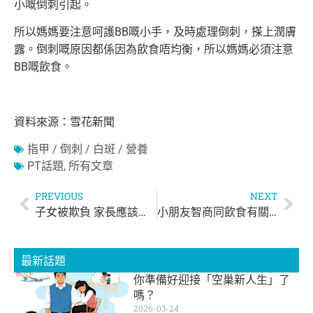
小嘅倒刺引起。
所以媽媽要注意呵護BB嘅小手，及時處理倒刺，搽上潤膚
露。倒刺嘅原因都係因為飲食唔均衡，所以媽媽必須注意
BB嘅飲食。
資料來源：雪花新聞
指甲 / 倒刺 / 白斑 / 營養
PT話題
,
所有文章
PREVIOUS
NEXT
子女被欺負 家長應該教小朋友「還擊」嗎？
小朋友智商同飲食有關？3種「越食越蠢」的食物！
最新話題
你準備好迎接「空巢新人生」了
嗎？
2026-03-24