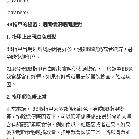
{adv here}
{adv here}
BB指甲的秘密：唔同情況唔同應對
1. 指甲上出現白色斑點
BB指甲出現斑點嘅原因有好多，例如BB缺鈣或者缺鋅，甚
至缺少維他命。
如果發現BB指甲有白點其實唔使太過擔心，一般調整BB嘅
飲食都會有好轉，如果冇好轉就要去睇醫院檢查，確定病
因。
2. 指甲顏色唔正常
正常來講， BB嘅指甲大多數係粉紅色。有啲BB指甲變
黃，排除遺傳嘅因素下，可以睇吓係唔係BB最近食咗大量
含有胡蘿蔔素嘅食物，例如南瓜、紅蘿蔔或者芒果。如果
減少呢啲食物嘅攝取量，指甲就會恢復正常，所以問題並