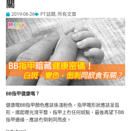
關
2019-06-26
PT話題
,
所有文章
BB指甲健康嗎？
健康嘅BB指甲顏色應該係淺粉色，指甲嘅形狀應該呈弧
形，摸起嚟光滑平整，指甲上冇任何斑點，最後再望下BB
指甲邊緣，應該冇倒刺同甩皮。