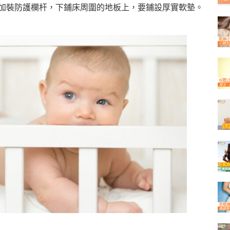
側要加裝防護欄杆，下鋪床周圍的地板上，要鋪設厚實軟墊。