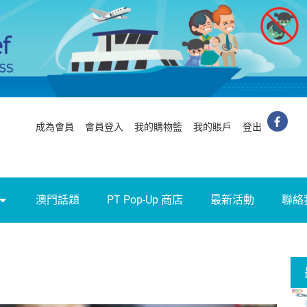
成為會員
會員登入
我的購物籃
我的賬戶
登出
澳門話題
PT Pop-Up 商店
最新活動
聯絡