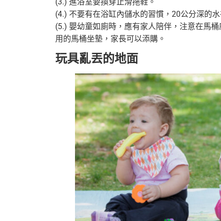
(3.) 進浴室要換穿止滑拖鞋。
(4.) 不要有在浴缸內儲水的習慣，20公分深
(5.) 嬰幼童如廁時，應有家人陪伴，注意在
用的馬桶坐墊，家長可以添購。
玩具亂丟的地面