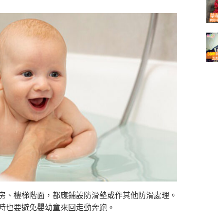
、廚房、樓梯階面，都應鋪設防滑墊或作其他防滑處理。
地板時也要避免嬰幼童來回走動奔跑。