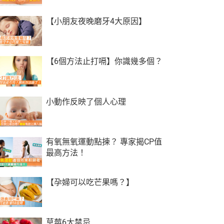
【小朋友夜晚磨牙4大原因】
【6個方法止打嗝】你識幾多個？
小動作反映了個人心理
有氧無氧運動點揀？ 專家揭CP值
最高方法！
【孕婦可以吃芒果嗎？】
草莓6大禁忌