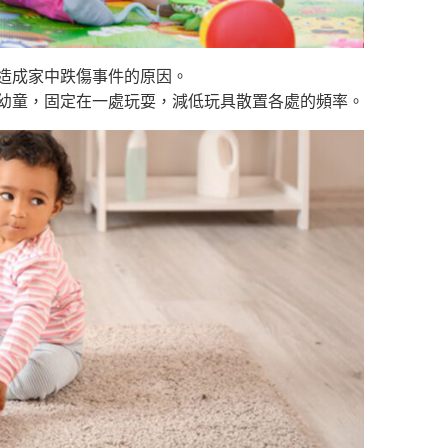
是造成家中跌傷事件的原因。
導嬰幼童，固定在一處玩耍，減低玩具散置各處的頻率。