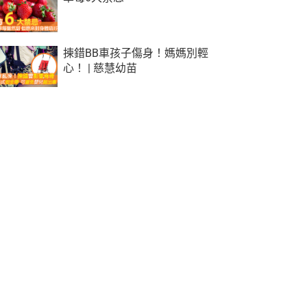
揀錯BB車孩子傷身！媽媽別輕
心！ | 慈慧幼苗