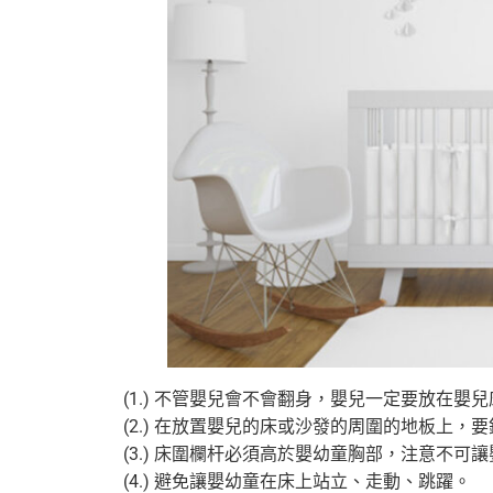
(1.) 不管嬰兒會不會翻身，嬰兒一定要放在嬰
(2.) 在放置嬰兒的床或沙發的周圍的地板上，
(3.) 床圍欄杆必須高於嬰幼童胸部，注意不
(4.) 避免讓嬰幼童在床上站立、走動、跳躍。