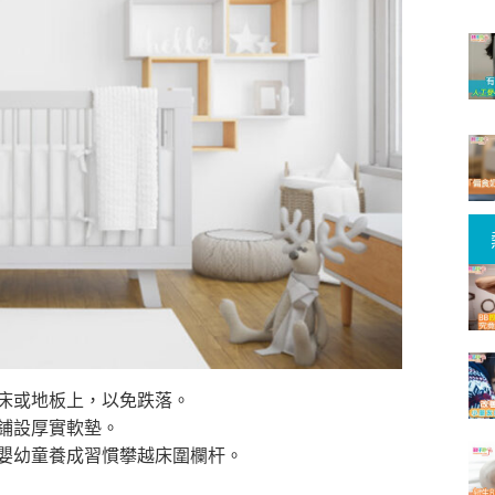
兒床或地板上，以免跌落。
要鋪設厚實軟墊。
可讓嬰幼童養成習慣攀越床圍欄杆。