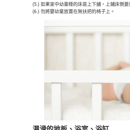
(5.) 如果家中幼童睡的床是上下舖，上鋪床
(6.) 勿將嬰幼童放置在無扶把的椅子上。
濕滑的地板、浴室、浴缸