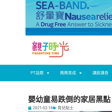
PT話題
媽媽育成
講飲講食
嬰幼童易跌倒的家居黑點
2021-02-16
育兒貼士