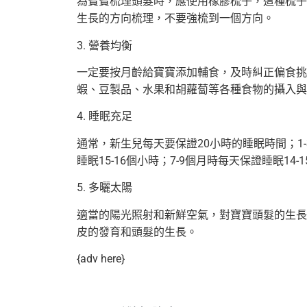
為寶寶梳理頭髮時，應使用橡膠梳子，這種梳子
生長的方向梳理，不要強梳到一個方向。
3. 營養均衡
一定要按月齡給寶寶添加輔食，及時糾正偏食挑
蝦、豆製品、水果和胡蘿蔔等各種食物的攝入與
4. 睡眠充足
通常，新生兒每天要保證20小時的睡眠時間；1-3
睡眠15-16個小時；7-9個月時每天保證睡眠14
5. 多曬太陽
適當的陽光照射和新鮮空氣，對寶寶頭髮的生長
皮的發育和頭髮的生長。
{adv here}