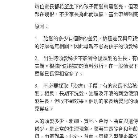
每位家長都希望生下的孩子頭髮烏黑髮亮，但現
部在幾根，不少家長為此而煩惱，甚至帶到醫院
原因：
1. 胎髮的多少有個體的差異，這種差異與母
的好壞毫無相關。因此母親不必為孩子的頭髮稀
2. 出生時頭髮稀少不影響今後頭髮的生長：
美觀。根據門診隨訪的資料分析，在一般情況下
頭髮已長得相當多了。
3. 不必要採取「治療」手段：有的家長不給
髮；相反，長期不洗髮，油脂及汗液的刺激使頭
髮生長，但收不到效果。個別的家長給嬰兒的頭
禿髮症。
人的頭髮多少、粗細、質地、色澤、曲直與遺傳
稀少，是正常的生理現象，隨著生長發育和年齡
粗，由黃到黑。此外，貧血、患過乙型腦炎等疾