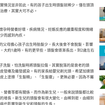
實情況並非如此，有的孩子出生時頭髮就稀少，僅在頭頂
治療，其實大可不必。
親懷孕時營養好壞、疾病情況、妊娠反應的嚴重程度和情緒
少而感到內疚。
有的父母擔心孩子出生時胎髮少，長大後會不會脫髮，影響
，大約1歲時，有的更早些，頭髮會逐漸長出，到2歲左右
孩子洗髮，怕洗髮時將頭髮拉傷，其實脫落的是衰老的頭
皮發癢及繼發感染。有的家長給嬰兒剃光頭，希望加速頭
皮上塗擦「生髮精」、「生髮靈」，更無必要，因為不屬
、營養等都有關係，而作為新生兒，一般來說頭髮都比較
的增長，新生兒的頭髮會有很大變化，由稀到密，由細到
病也影響到新生兒和頭髮的生長。