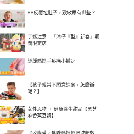
BB反覆拉肚子，致敏原有哪些？
丁迷注意：「清仔『型』新春」期
間限定店
紓緩媽媽手疼痛小撇步
【孩子經常不願意進食，怎麼辦
呢？】
女性恩物 ‧ 健康養生甜品【黑芝
麻香蕉豆漿】
【收腹帶，係咪媽媽們嘅減肥救