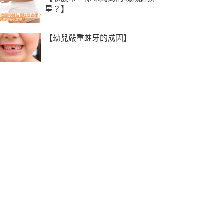
星？】
【幼兒嚴重蛀牙的成因】