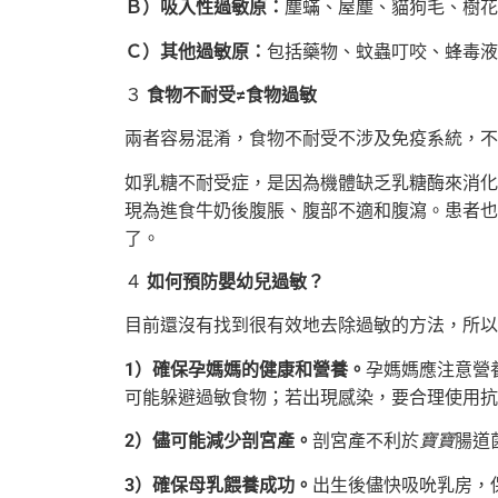
Ｂ）吸入性過敏原：
塵蟎、屋塵、貓狗毛、樹花
Ｃ）其他過敏原：
包括藥物、蚊蟲叮咬、蜂毒液
３
食物不耐受≠食物過敏
兩者容易混淆，食物不耐受不涉及免疫系統，不
如乳糖不耐受症，是因為機體缺乏乳糖酶來消化
現為進食牛奶後腹脹、腹部不適和腹瀉。患者也
了。
４
如何預防嬰幼兒過敏？
目前還沒有找到很有效地去除過敏的方法，所以
1）確保孕媽媽的健康和營養。
孕媽媽應注意營
可能躲避過敏食物；若出現感染，要合理使用抗
2）儘可能減少剖宮產。
剖宮產不利於
寶寶
腸道
3）確保母乳餵養成功。
出生後儘快吸吮乳房，