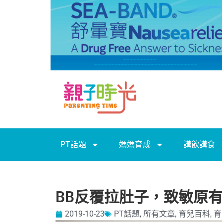
PT話題
媽媽育成
講飲講食
BB反覆拉肚子，致敏原
2019-10-23
PT話題
,
所有文章
,
育兒百科
,
育