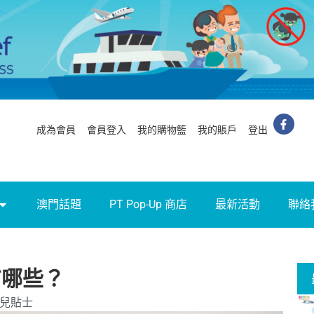
成為會員
會員登入
我的購物籃
我的賬戶
登出
澳門話題
PT Pop-Up 商店
最新活動
聯絡
有哪些？
兒貼士