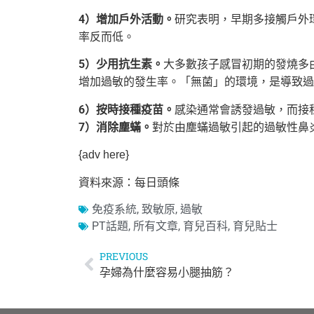
4）增加戶外活動。
研究表明，早期多接觸戶外
率反而低。
5）少用抗生素。
大多數孩子感冒初期的發燒多
增加過敏的發生率。「無菌」的環境，是導致過
6）按時接種疫苗。
感染通常會誘發過敏，而接
7）消除塵蟎。
對於由塵蟎過敏引起的過敏性鼻
{adv here}
資料來源：每日頭條
免疫系統
,
致敏原
,
過敏
PT話題
,
所有文章
,
育兒百科
,
育兒貼士
PREVIOUS
孕婦為什麼容易小腿抽筋？