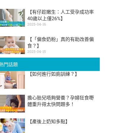
【有仔趁嫩生：人工受孕成功率
40歲以上僅26%】
2025-04-16
【「偏食奶粉」真的有助改善偏
食？】
2025-04-15
熱門話題
【如何進行如廁訓練？】
擔心胎兒唔夠營養？孕婦狂食嘢
體重升得太快問題多！
【產後上奶知多點】