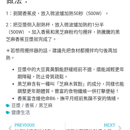
做法：
1：剝開香蕉皮，放入微波爐加熱50秒（500W）。
2：把豆漿倒入耐熱杯，放入微波爐加熱約1分半
（500W）。加入香蕉和黑芝麻粉均勻攪拌，熱騰騰的黑
芝麻香蕉豆漿就完成了。
＊若想用攪拌器的話，建議先把食材都攪拌均勻後再加
熱。
豆漿中的大豆異黃酮能舒緩經前不適，還能減輕更年
期障礙，防止骨質疏鬆。
黑芝麻含有一種叫「芝麻木質酚」的成分，同樣也能
調整更年期體質。豐富的食物纖維一併打擊便秘！
香蕉富含維他命B6，撫平月經前焦躁不安的情緒。
豆漿 / 香蕉 / 黑芝麻
健康生活
PREVIOUS
NEXT