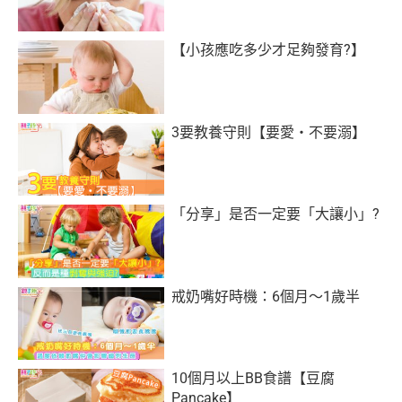
【小孩應吃多少才足夠發育?】
3要教養守則【要愛‧不要溺】
「分享」是否一定要「大讓小」?
戒奶嘴好時機：6個月～1歲半
10個月以上BB食譜【豆腐
Pancake】