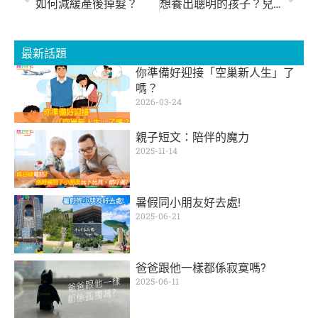
如何減緩產後掉髮？
想養出聰明的孩子？兒科醫：讓爸爸帶就對了！
最新話題
你準備好迎接「空巢新人生」了
嗎？
2026-03-24
親子短文：陪伴的魔力
2025-11-14
暑假同小朋友好去處!
2025-06-21
爸爸跟他一樣都係寂寞嗎?
2025-06-11