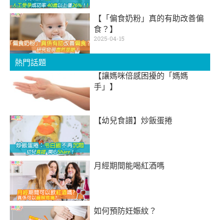
【「偏食奶粉」真的有助改善偏
食？】
2025-04-15
熱門話題
【讓媽咪倍感困擾的「媽媽
手」】
【幼兒食譜】炒飯蛋捲
月經期間能喝紅酒嗎
如何預防妊娠紋？