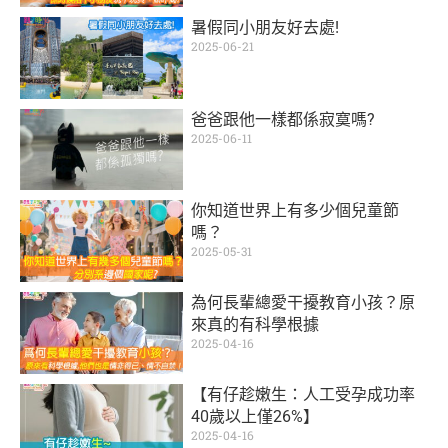
暑假同小朋友好去處!
2025-06-21
爸爸跟他一樣都係寂寞嗎?
2025-06-11
你知道世界上有多少個兒童節
嗎？
2025-05-31
為何長輩總愛干擾教育小孩？原
來真的有科學根據
2025-04-16
【有仔趁嫩生：人工受孕成功率
40歲以上僅26%】
2025-04-16