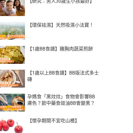
【研究：男人30歲生小孩最好】
【環保袪濕】天然吸濕小法寶！
【1歲BB食譜】雞胸肉蔬菜煎餅
【1歲以上BB食譜】BB版法式多士
磚
孕媽食「黑炆炆」食物會影響BB
膚色？飲中藥食豉油BB會變黑？
【懷孕期間不宜吃山楂】