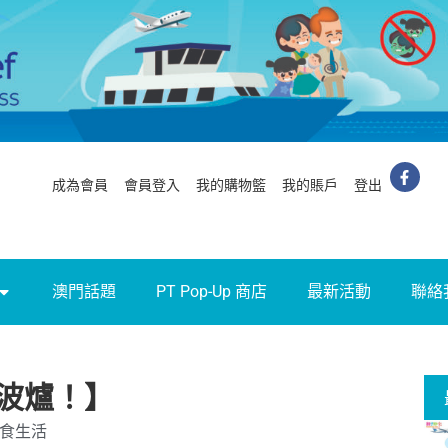
成為會員
會員登入
我的購物籃
我的賬戶
登出
澳門話題
PT Pop-Up 商店
最新活動
聯絡
波爐！】
食生活