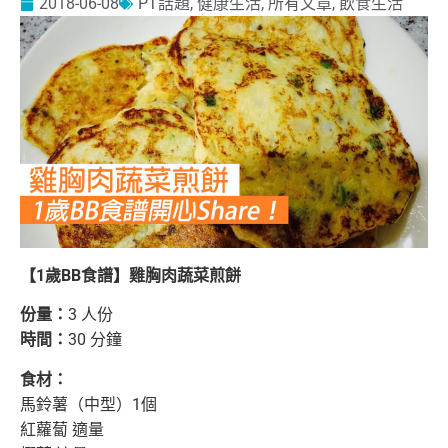
2018-06-08
PT話題
,
健康生活
,
所有文章
,
飲食生活
【1歲BB食譜】雞胸肉蔬菜煎餅
份量：
3 人份
時間：
30 分鐘
食材：
馬鈴薯（中型）1個
紅蘿蔔 適量