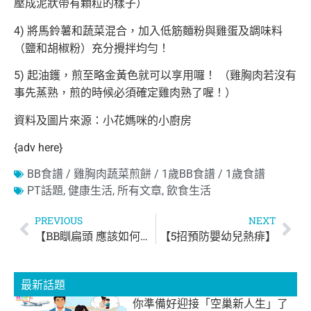
壓成泥狀帶有顆粒的樣子）
4) 將馬鈴薯和蔬菜混合，加入低筋麵粉與雞蛋及調味料
（鹽和胡椒粉）充分攪拌均勻！
5) 起油鑊，煎至略金黃色就可以享用囉！ （雞胸肉若沒有
事先蒸熟，煎的時候必須確定雞肉熟了喔！）
資料及圖片來源：小花媽咪的小廚房
{adv here}
BB食譜 / 雞胸肉蔬菜煎餅 / 1歲BB食譜 / 1歲食譜
PT話題
,
健康生活
,
所有文章
,
飲食生活
PREVIOUS
NEXT
【BB瞓扁頭 應該如何糾正？】
【5招預防嬰幼兒熱痱】
最新話題
你準備好迎接「空巢新人生」了