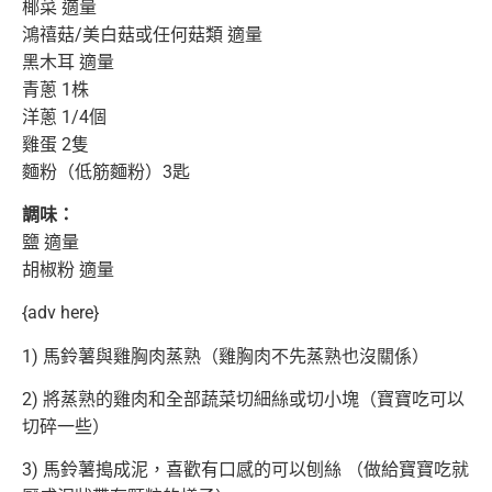
椰菜 適量
鴻禧菇/美白菇或任何菇類 適量
黑木耳 適量
青蔥 1株
洋蔥 1/4個
雞蛋 2隻
麵粉（低筋麵粉）3匙
調味：
鹽 適量
胡椒粉 適量
{adv here}
1) 馬鈴薯與雞胸肉蒸熟（雞胸肉不先蒸熟也沒關係）
2) 將蒸熟的雞肉和全部蔬菜切細絲或切小塊（寶寶吃可以
切碎一些）
3) 馬鈴薯搗成泥，喜歡有口感的可以刨絲 （做給寶寶吃就